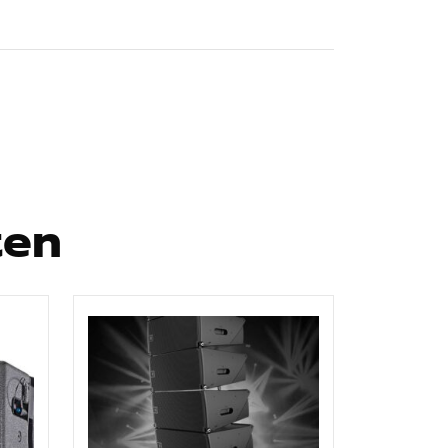
rmen
ten