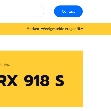
Contact
Merken
Veelgestelde vragen
NL
Taal kiezen
BL PRO
RX 918 S