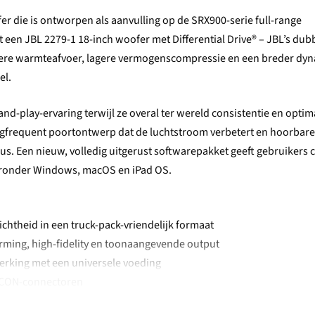
r die is ontworpen als aanvulling op de SRX900-serie full-range
een JBL 2279-1 18-inch woofer met Differential Drive® – JBL’s dub
etere warmteafvoer, lagere vermogenscompressie en een breder dy
el.
d-play-ervaring terwijl ze overal ter wereld consistentie en optim
aagfrequent poortontwerp dat de luchtstroom verbetert en hoorbare
aus. Een nieuw, volledig uitgerust softwarepakket geeft gebruikers 
aaronder Windows, macOS en iPad OS.
htheid in een truck-pack-vriendelijk formaat
orming, high-fidelity en toonaangevende output
erking met een universele voeding
erCON-connectoren