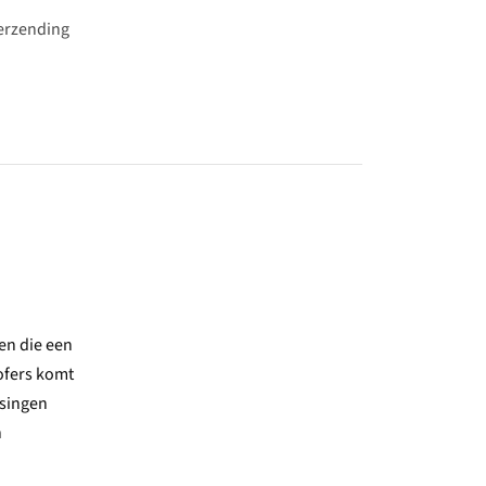
verzending
en die een
ofers komt
ssingen
n