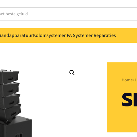
Randapparatuur
Kolomsystemen
PA Systemen
Reparaties
Home
J
S