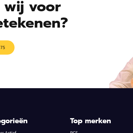
wij voor
etekenen?
675
egorieën
Top merken