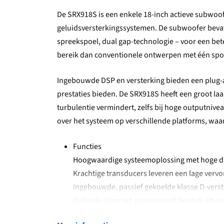
De SRX918S is een enkele 18-inch actieve subwoofe
geluidsversterkingssystemen. De subwoofer bevat 
spreekspoel, dual gap-technologie – voor een b
bereik dan conventionele ontwerpen met één spo
Ingebouwde DSP en versterking bieden een plug-an
prestaties bieden. De SRX918S heeft een groot l
turbulentie vermindert, zelfs bij hoge outputnive
over het systeem op verschillende platforms, w
Functies
Hoogwaardige systeemoplossing met hoge dic
Krachtige transducers leveren een lage verv
Ingebouwde, passief gekoelde klasse D-verst
Dubbele Ethernet-poorten met Neutrik eth
Ondersteunt HARMAN HControl Ethernet