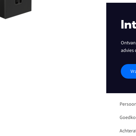
In
Ontvang
advies 
Vr
Persoon
Goedkoo
Achteraf