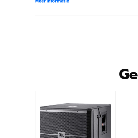
Meer informatie
Door de gebruiker bestuurbare DSP
LevelMax-begrenzing maakt gebruik van gea
LCD op het achterpaneel biedt volledige toeg
Versterkte 18 mm multiplex behuizingen
Klik voor de specs:
SRX918S Spec Sheet -spe
Ge