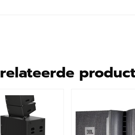
vanceerde excursiecontrole-algoritmen om transducers te besche
ang tot bedieningsfuncties
akerkoning
relateerde produc