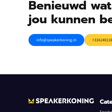
Benieuwd wat 
jou kunnen b
info@speakerkoning.nl
+31614011
Cat