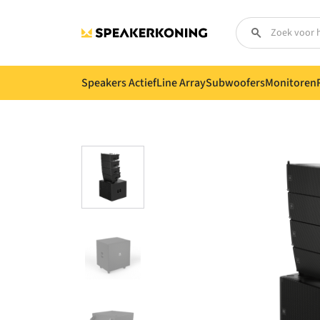
Speakers Actief
Line Array
Subwoofers
Monitoren