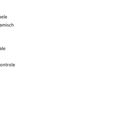
bele
namisch
ale
controle