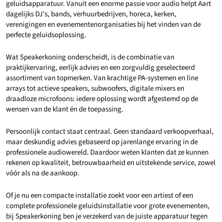
geluidsapparatuur. Vanuit een enorme passie voor audio helpt Aart
dagelijks DJ’s, bands, verhuurbedrijven, horeca, kerken,
verenigingen en evenementenorganisaties bij het vinden van de
perfecte geluidsoplossing.
Wat Speakerkoning onderscheidt, is de combinatie van
praktijkervaring, eerlijk advies en een zorgvuldig geselecteerd
assortiment van topmerken. Van krachtige PA-systemen en line
arrays tot actieve speakers, subwoofers, digitale mixers en
draadloze microfoons: iedere oplossing wordt afgestemd op de
wensen van de klant én de toepassing.
Persoonlijk contact staat centraal. Geen standaard verkoopverhaal,
maar deskundig advies gebaseerd op jarenlange ervaring in de
professionele audiowereld. Daardoor weten klanten dat ze kunnen
rekenen op kwaliteit, betrouwbaarheid en uitstekende service, zowel
vóór als na de aankoop.
Of je nu een compacte installatie zoekt voor een artiest of een
complete professionele geluidsinstallatie voor grote evenementen,
bij Speakerkoning ben je verzekerd van de juiste apparatuur tegen