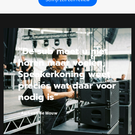
“De sub moet u niet
horen maar voelen,
Speakerkoning weet
precies wat daar voor
nodig is”
–
Aart van de Wouw