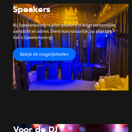
Speakers
Bij Speakerkoning is alles speakers! U krijgt persoonlijke
aandacht en advies. Demo kan natuurlijk, op afspraak.
Dat is Speakerkoning!
Bekijk de mogelijkheden
Voor de DJ