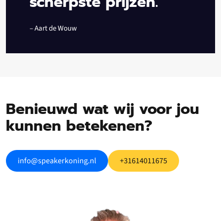
scherpste prijzen.”
– Aart de Wouw
Benieuwd wat wij voor jou
kunnen betekenen?
info@speakerkoning.nl
+31614011675