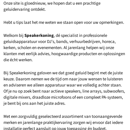
Onze site is gloednieuw, we hopen dat u een prachtige
geluidervaring ontdekt.
Hebt u tips laat het me weten we staan open voor uw opmerkingen.
Welkom bij
Speakerkoning
, dé specialist in professionele
geluidsapparatuur voor DJ’s, bands, verhuurbedrijven, horeca,
kerken, scholen en evenementen. Al jarenlang helpen wij onze
klanten met eerlijk advies, hoogwaardige producten en oplossingen
die écht werken.
Bij Speakerkoning geloven we dat goed geluid begint met de juiste
keuze. Daarom nemen we de tijd om naar jouw wensen te luisteren
en adviseren we alleen apparatuur waar we volledig achter staan.
Of je nu op zoek bent naar actieve speakers, line arrays, subwoofers,
digitale mixers, draadloze microfoons of een compleet PA-systeem,
je bent bij ons aan het juiste adres.
Met een zorgvuldig geselecteerd assortiment van toonaangevende
merken en jarenlange praktijkervaring zorgen wij ervoor dat iedere
installatie perfect aansluit op jouw toepassing én budget.