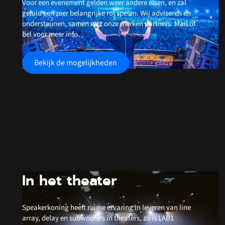
Voor een evenement gelden weer andere eisen, en zal
geluid een zeer belangrijke rol spelen. Wij adviseren en
ondersteunen, samen met onze merken partners. Mail of
bel voor meer info.
Bekijk de mogelijkheden
In het theater
Speakerkoning heeft ruime ervaring in leveren van line
array, delay en subwoofers in theaters, zo is LAB1