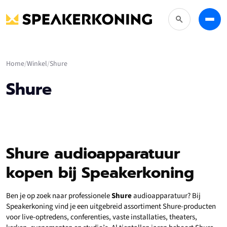
Zoeken
Menu
Home
Winkel
Shure
Shure
Shure audioapparatuur
kopen bij Speakerkoning
Ben je op zoek naar professionele
Shure
audioapparatuur? Bij
Speakerkoning vind je een uitgebreid assortiment Shure-producten
voor live-optredens, conferenties, vaste installaties, theaters,