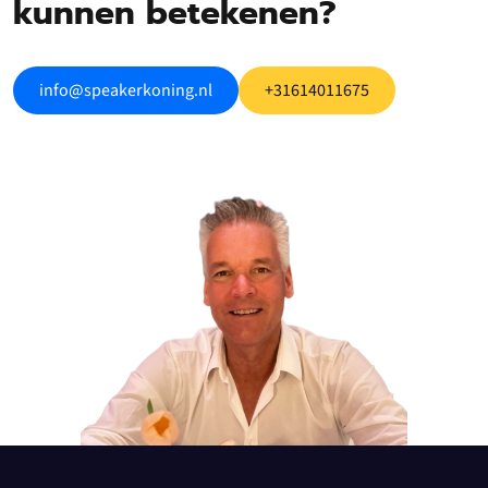
kunnen betekenen?
info@speakerkoning.nl
+31614011675