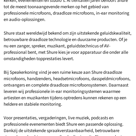
kerken, evenementen en studio’s. Al tientallen jaren behoort Shure
tot de meest toonaangevende merken op het gebied van
professionele microfoons, draadloze microfoons, in-ear monitoring
en audio-oplossingen.
Shure staat wereldwijd bekend om zijn uitstekende geluidskwaliteit,
betrouwbare draadloze technologie en duurzame producten. Of je
nu een zanger, spreker, muzikant, geluidstechnicus of AV-
professional bent, met Shure kies je voor apparatuur die onder alle
omstandigheden topprestaties levert.
Bij Speakerkoning vind je een ruime keuze aan Shure draadloze
microfoons, handzenders, headsetmicrofoons, dasspeldmicrofoons,
ontvangers en complete draadloze microfoonsystemen. Daarnaast
leveren wij professionele in-ear monitoringsystemen waarmee
artiesten en muzikanten tijdens optredens kunnen rekenen op een
heldere en stabiele monitoring.
Voor presentaties, vergaderingen, live muziek, podcasts en
professionele evenementen biedt Shure een passende oplossing.
Dankzij de uitstekende spraakverstaanbaarheid, betrouwbare