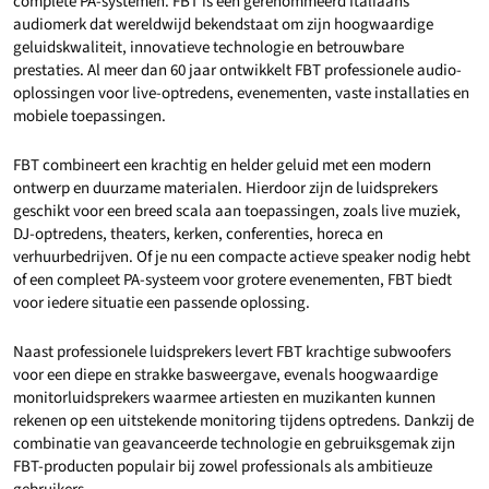
complete PA-systemen. FBT is een gerenommeerd Italiaans
audiomerk dat wereldwijd bekendstaat om zijn hoogwaardige
geluidskwaliteit, innovatieve technologie en betrouwbare
prestaties. Al meer dan 60 jaar ontwikkelt FBT professionele audio-
oplossingen voor live-optredens, evenementen, vaste installaties en
mobiele toepassingen.
FBT combineert een krachtig en helder geluid met een modern
ontwerp en duurzame materialen. Hierdoor zijn de luidsprekers
geschikt voor een breed scala aan toepassingen, zoals live muziek,
DJ-optredens, theaters, kerken, conferenties, horeca en
verhuurbedrijven. Of je nu een compacte actieve speaker nodig hebt
of een compleet PA-systeem voor grotere evenementen, FBT biedt
voor iedere situatie een passende oplossing.
Naast professionele luidsprekers levert FBT krachtige subwoofers
voor een diepe en strakke basweergave, evenals hoogwaardige
monitorluidsprekers waarmee artiesten en muzikanten kunnen
rekenen op een uitstekende monitoring tijdens optredens. Dankzij de
combinatie van geavanceerde technologie en gebruiksgemak zijn
FBT-producten populair bij zowel professionals als ambitieuze