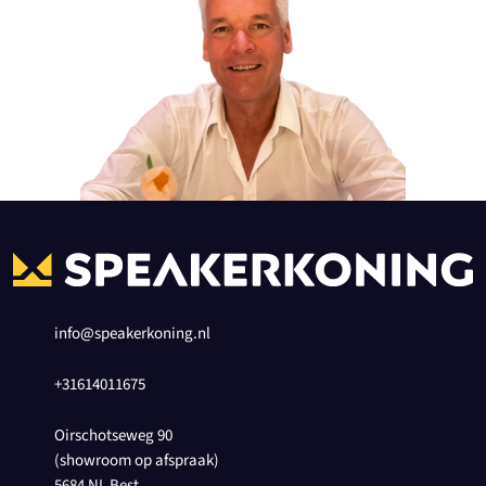
info@speakerkoning.nl
+31614011675
Oirschotseweg 90
(showroom op afspraak)
5684 NL Best