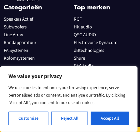
Categorieën
Top merken
Speakers Actief
RCF
Subwoofers
HK audio
Line Array
QSC AUDIO
Randapparatuur
Electrovoice Dynacord
PA Systemen
dBtechnologies
Kolomsystemen
Shure
DAS Audio
Allen & Heath
We value your privacy
Sectoren
We use cookies to enhance your browsing experience, serve
In het theater
personalised ads or content, and analyse our traffic. By clicking
Evenementen
"Accept All", you consent to our use of cookies.
Voor een DJ
Speakers
Customise
Reject All
Accept All
Algemene voorwaarden
Contact
Speaker
spe