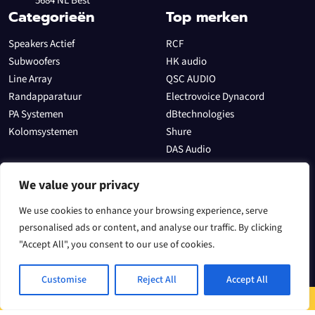
5684 NL Best
Categorieën
Top merken
Speakers Actief
RCF
Subwoofers
HK audio
Line Array
QSC AUDIO
Randapparatuur
Electrovoice Dynacord
PA Systemen
dBtechnologies
Kolomsystemen
Shure
DAS Audio
Allen & Heath
Sectoren
We value your privacy
In het theater
We use cookies to enhance your browsing experience, serve
Evenementen
personalised ads or content, and analyse our traffic. By clicking
"Accept All", you consent to our use of cookies.
Voor een DJ
Speakers
Customise
Reject All
Accept All
Algemene voorwaarden
Contact
Speaker
spe