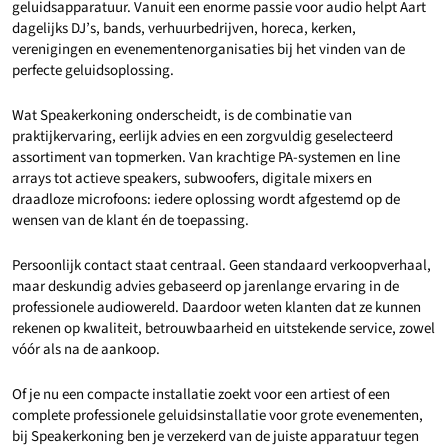
geluidsapparatuur. Vanuit een enorme passie voor audio helpt Aart
dagelijks DJ’s, bands, verhuurbedrijven, horeca, kerken,
verenigingen en evenementenorganisaties bij het vinden van de
perfecte geluidsoplossing.
Wat Speakerkoning onderscheidt, is de combinatie van
praktijkervaring, eerlijk advies en een zorgvuldig geselecteerd
assortiment van topmerken. Van krachtige PA-systemen en line
arrays tot actieve speakers, subwoofers, digitale mixers en
draadloze microfoons: iedere oplossing wordt afgestemd op de
wensen van de klant én de toepassing.
Persoonlijk contact staat centraal. Geen standaard verkoopverhaal,
maar deskundig advies gebaseerd op jarenlange ervaring in de
professionele audiowereld. Daardoor weten klanten dat ze kunnen
rekenen op kwaliteit, betrouwbaarheid en uitstekende service, zowel
vóór als na de aankoop.
Of je nu een compacte installatie zoekt voor een artiest of een
complete professionele geluidsinstallatie voor grote evenementen,
bij Speakerkoning ben je verzekerd van de juiste apparatuur tegen