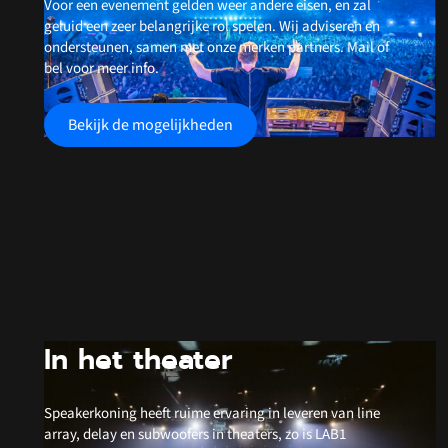
Voor een evenement gelden weer andere eisen, en zal
geluid een zeer belangrijke rol spelen. Wij adviseren en
ondersteunen, samen met onze merken partners. Mail of
bel voor meer info.
Bekijk de mogelijkheden
In het theater
Speakerkoning heeft ruime ervaring in leveren van line
array, delay en subwoofers in theaters, zo is LAB1