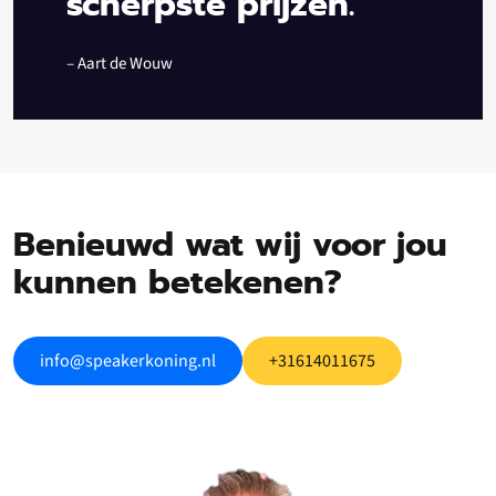
scherpste prijzen.”
– Aart de Wouw
Benieuwd wat wij voor jou
kunnen betekenen?
info@speakerkoning.nl
+31614011675