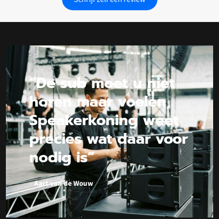
“De sub moet u niet
horen maar voelen,
Speakerkoning weet
precies wat daar voor
nodig is”
–
Aart van de Wouw