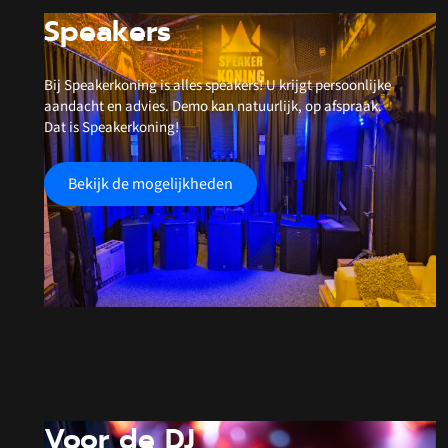
Speakers
Bij Speakerkoning is alles speakers! U krijgt persoonlijke
aandacht en advies. Demo kan natuurlijk, op afspraak.
Dat is Speakerkoning!
Bekijk de mogelijkheden
Voor de DJ