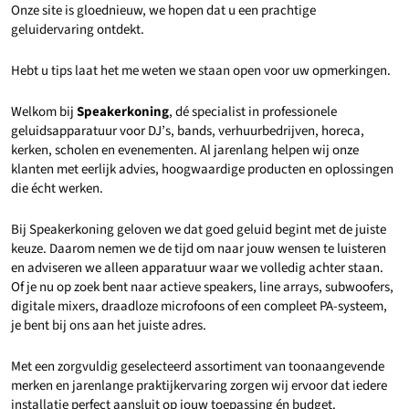
Onze site is gloednieuw, we hopen dat u een prachtige
geluidervaring ontdekt.
Hebt u tips laat het me weten we staan open voor uw opmerkingen.
Welkom bij
Speakerkoning
, dé specialist in professionele
geluidsapparatuur voor DJ’s, bands, verhuurbedrijven, horeca,
kerken, scholen en evenementen. Al jarenlang helpen wij onze
klanten met eerlijk advies, hoogwaardige producten en oplossingen
die écht werken.
Bij Speakerkoning geloven we dat goed geluid begint met de juiste
keuze. Daarom nemen we de tijd om naar jouw wensen te luisteren
en adviseren we alleen apparatuur waar we volledig achter staan.
Of je nu op zoek bent naar actieve speakers, line arrays, subwoofers,
digitale mixers, draadloze microfoons of een compleet PA-systeem,
je bent bij ons aan het juiste adres.
Met een zorgvuldig geselecteerd assortiment van toonaangevende
merken en jarenlange praktijkervaring zorgen wij ervoor dat iedere
installatie perfect aansluit op jouw toepassing én budget.