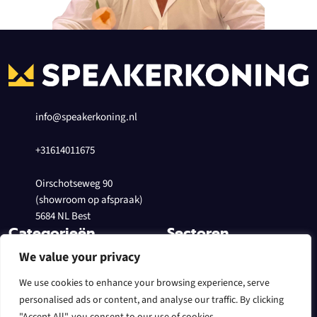
info@speakerkoning.nl
+31614011675
Oirschotseweg 90
(showroom op afspraak)
5684 NL Best
Categorieën
Sectoren
We value your privacy
Speakers Actief
In het theater
Subwoofers
Evenementen
We use cookies to enhance your browsing experience, serve
Line Array
Voor een DJ
personalised ads or content, and analyse our traffic. By clicking
Randapparatuur
Speakers