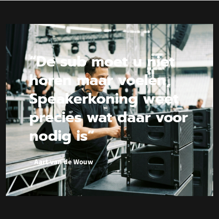
“De sub moet u niet
horen maar voelen,
Speakerkoning weet
precies wat daar voor
nodig is”
–
Aart van de Wouw