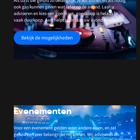
Als DJ is uw geluid zo belangrijk, je wil shinen en als nodig
ook gas kunnen geven wat later op de avond. Laat u
adviseren en kies een goede set, goedkoop is helaas te
vaak duurkoop. Aart helpt je en laat uw avond knallen!
Bekijk de mogelijkheden
Evenementen
Voor een evenement gelden weer andere eisen, en zal
geluid een zeer belangrijke rol spelen. Wij adviseren en