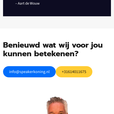
– Aart de Wouw
Benieuwd wat wij voor jou
kunnen betekenen?
info@speakerkoning.nl
+31614011675