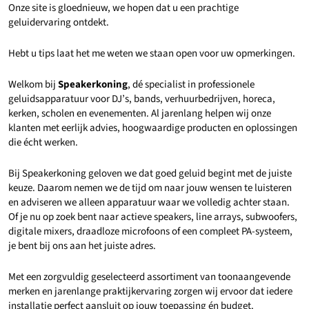
Onze site is gloednieuw, we hopen dat u een prachtige
geluidervaring ontdekt.
Hebt u tips laat het me weten we staan open voor uw opmerkingen.
Welkom bij
Speakerkoning
, dé specialist in professionele
geluidsapparatuur voor DJ’s, bands, verhuurbedrijven, horeca,
kerken, scholen en evenementen. Al jarenlang helpen wij onze
klanten met eerlijk advies, hoogwaardige producten en oplossingen
die écht werken.
Bij Speakerkoning geloven we dat goed geluid begint met de juiste
keuze. Daarom nemen we de tijd om naar jouw wensen te luisteren
en adviseren we alleen apparatuur waar we volledig achter staan.
Of je nu op zoek bent naar actieve speakers, line arrays, subwoofers,
digitale mixers, draadloze microfoons of een compleet PA-systeem,
je bent bij ons aan het juiste adres.
Met een zorgvuldig geselecteerd assortiment van toonaangevende
merken en jarenlange praktijkervaring zorgen wij ervoor dat iedere
installatie perfect aansluit op jouw toepassing én budget.