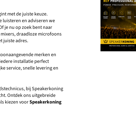
int met de juiste keuze.
 luisteren en adviseren we
Of je nu op zoek bent naar
le mixers, draadloze microfoons
t juiste adres.
n toonaangevende merken en
edere installatie perfect
e service, snelle levering en
idstechnicus, bij Speakerkoning
acht. Ontdek ons uitgebreide
ls kiezen voor
Speakerkoning