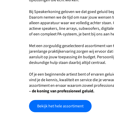
oplossingen die écht werken.
Bij Speakerkoning geloven we dat goed geluid beg
Daarom nemen we de tijd om naar jouw wensen te
alleen apparatuur waar we volledig achter staan. 
actieve speakers, line arrays, subwoofers, digita
of een compleet PA-systeem, je bent bij ons aan he
Met een zorgvuldig geselecteerd assortiment va
jarenlange praktijkervaring zorgen wij ervoor dat i
aansluit op jouw toepassing én budget. Persoonlijk
deskundige hulp staan daarbij altijd centraal.
Of je een beginnende artiest bent of ervaren gelu
vind je de kennis, kwaliteit en service die je verw
assortiment en ervaar waarom zoveel professiona
– de koning van professioneel geluid.
Bekijk het hele assortiment