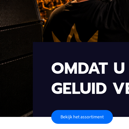
OMDAT U 
GELUID V
Bekijk het assortiment