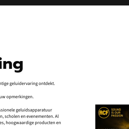
ing
htige geluidervaring ontdekt.
r uw opmerkingen.
fessionele geluidsapparatuur
en, scholen en evenementen. Al
vies, hoogwaardige producten en