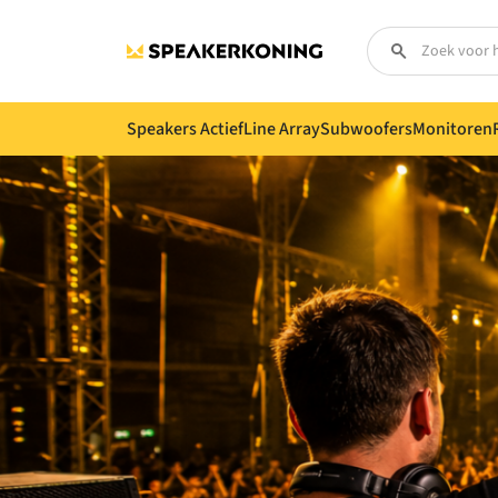
Speakers Actief
Line Array
Subwoofers
Monitoren