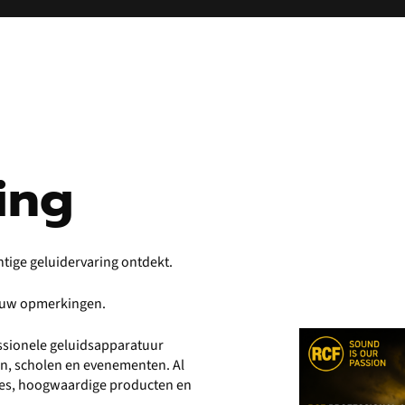
ing
htige geluidervaring ontdekt.
r uw opmerkingen.
fessionele geluidsapparatuur
en, scholen en evenementen. Al
vies, hoogwaardige producten en