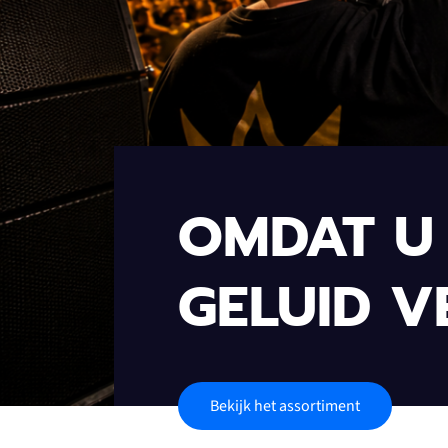
OMDAT U 
GELUID V
Bekijk het assortiment