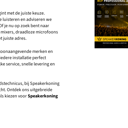
int met de juiste keuze.
 luisteren en adviseren we
Of je nu op zoek bent naar
le mixers, draadloze microfoons
t juiste adres.
n toonaangevende merken en
edere installatie perfect
e service, snelle levering en
idstechnicus, bij Speakerkoning
acht. Ontdek ons uitgebreide
ls kiezen voor
Speakerkoning