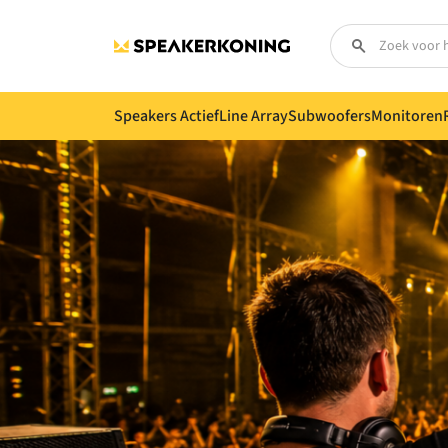
Speakers Actief
Line Array
Subwoofers
Monitoren