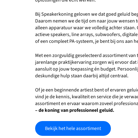
oplossingen die écht werken.
Bij Speakerkoning geloven we dat goed geluid beg
Daarom nemen we de tijd om naar jouw wensen te
alleen apparatuur waar we volledig achter staan. 
actieve speakers, line arrays, subwoofers, digita
of een compleet PA-systeem, je bent bij ons aan he
Met een zorgvuldig geselecteerd assortiment va
jarenlange praktijkervaring zorgen wij ervoor dat i
aansluit op jouw toepassing én budget. Persoonlijk
deskundige hulp staan daarbij altijd centraal.
Of je een beginnende artiest bent of ervaren gelu
vind je de kennis, kwaliteit en service die je verw
assortiment en ervaar waarom zoveel professiona
– de koning van professioneel geluid.
Bekijk het hele assortiment