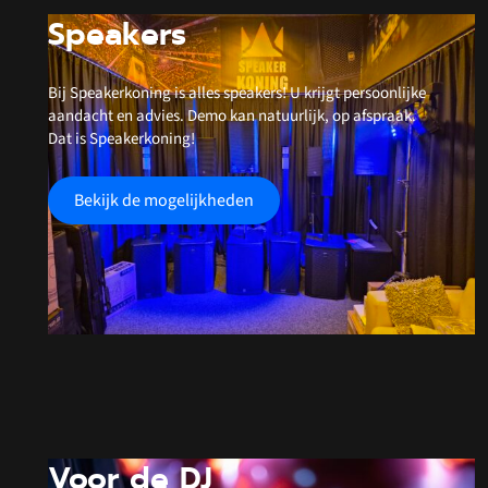
Speakers
Bij Speakerkoning is alles speakers! U krijgt persoonlijke
aandacht en advies. Demo kan natuurlijk, op afspraak.
Dat is Speakerkoning!
Bekijk de mogelijkheden
Voor de DJ