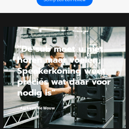
“De sub moet u niet
horen maar voelen,
Speakerkoning weet
precies wat daar voor
nodig is”
–
Aart van de Wouw