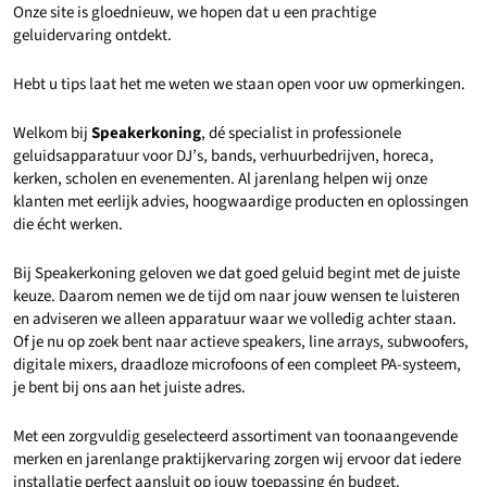
Onze site is gloednieuw, we hopen dat u een prachtige
geluidervaring ontdekt.
Hebt u tips laat het me weten we staan open voor uw opmerkingen.
Welkom bij
Speakerkoning
, dé specialist in professionele
geluidsapparatuur voor DJ’s, bands, verhuurbedrijven, horeca,
kerken, scholen en evenementen. Al jarenlang helpen wij onze
klanten met eerlijk advies, hoogwaardige producten en oplossingen
die écht werken.
Bij Speakerkoning geloven we dat goed geluid begint met de juiste
keuze. Daarom nemen we de tijd om naar jouw wensen te luisteren
en adviseren we alleen apparatuur waar we volledig achter staan.
Of je nu op zoek bent naar actieve speakers, line arrays, subwoofers,
digitale mixers, draadloze microfoons of een compleet PA-systeem,
je bent bij ons aan het juiste adres.
Met een zorgvuldig geselecteerd assortiment van toonaangevende
merken en jarenlange praktijkervaring zorgen wij ervoor dat iedere
installatie perfect aansluit op jouw toepassing én budget.