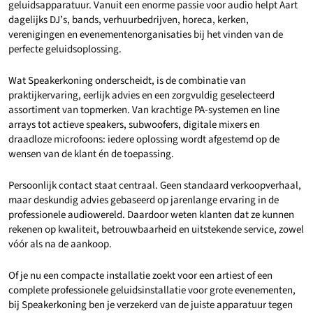
geluidsapparatuur. Vanuit een enorme passie voor audio helpt Aart
dagelijks DJ’s, bands, verhuurbedrijven, horeca, kerken,
verenigingen en evenementenorganisaties bij het vinden van de
perfecte geluidsoplossing.
Wat Speakerkoning onderscheidt, is de combinatie van
praktijkervaring, eerlijk advies en een zorgvuldig geselecteerd
assortiment van topmerken. Van krachtige PA-systemen en line
arrays tot actieve speakers, subwoofers, digitale mixers en
draadloze microfoons: iedere oplossing wordt afgestemd op de
wensen van de klant én de toepassing.
Persoonlijk contact staat centraal. Geen standaard verkoopverhaal,
maar deskundig advies gebaseerd op jarenlange ervaring in de
professionele audiowereld. Daardoor weten klanten dat ze kunnen
rekenen op kwaliteit, betrouwbaarheid en uitstekende service, zowel
vóór als na de aankoop.
Of je nu een compacte installatie zoekt voor een artiest of een
complete professionele geluidsinstallatie voor grote evenementen,
bij Speakerkoning ben je verzekerd van de juiste apparatuur tegen