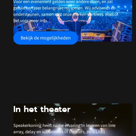
Voor een evenement gelden weer andere eisen, en zal
geluid een zeer belangrijke rol spelen. Wij adviseren en
ondersteunen, samen met onze merken partners. Mail of
bel voor meer info.
Bekijk de mogelijkheden
In het theater
Speakerkoning heeft ruime ervaring in leveren van line
array, delay en subwoofers in theaters, zo is LAB1