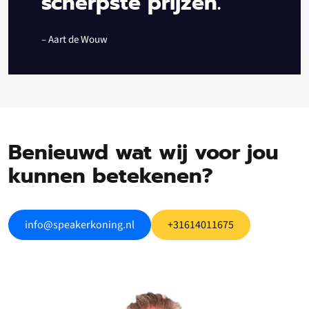
scherpste prijzen.”
– Aart de Wouw
Benieuwd wat wij voor jou
kunnen betekenen?
info@speakerkoning.nl
+31614011675