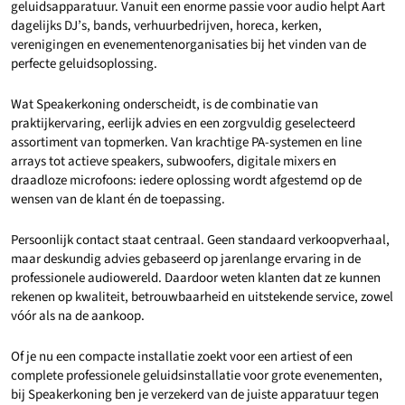
geluidsapparatuur. Vanuit een enorme passie voor audio helpt Aart
dagelijks DJ’s, bands, verhuurbedrijven, horeca, kerken,
verenigingen en evenementenorganisaties bij het vinden van de
perfecte geluidsoplossing.
Wat Speakerkoning onderscheidt, is de combinatie van
praktijkervaring, eerlijk advies en een zorgvuldig geselecteerd
assortiment van topmerken. Van krachtige PA-systemen en line
arrays tot actieve speakers, subwoofers, digitale mixers en
draadloze microfoons: iedere oplossing wordt afgestemd op de
wensen van de klant én de toepassing.
Persoonlijk contact staat centraal. Geen standaard verkoopverhaal,
maar deskundig advies gebaseerd op jarenlange ervaring in de
professionele audiowereld. Daardoor weten klanten dat ze kunnen
rekenen op kwaliteit, betrouwbaarheid en uitstekende service, zowel
vóór als na de aankoop.
Of je nu een compacte installatie zoekt voor een artiest of een
complete professionele geluidsinstallatie voor grote evenementen,
bij Speakerkoning ben je verzekerd van de juiste apparatuur tegen