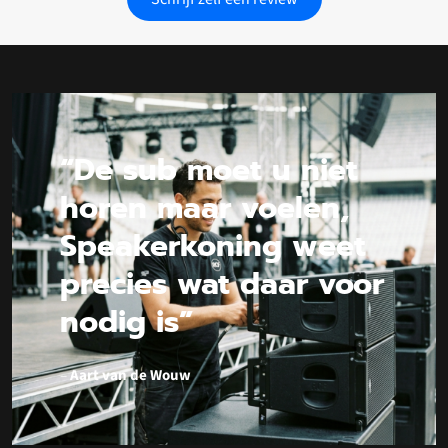
“De sub moet u niet
horen maar voelen,
Speakerkoning weet
precies wat daar voor
nodig is”
–
Aart van de Wouw