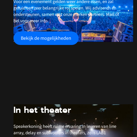
Voor een evenement gelden weer andere eisen, en zal
geluid een zeer belangrijke rol spelen. Wij adviseren en
ondersteunen, samen met onze merken partners. Mail of
bel voor meer info.
Bekijk de mogelijkheden
In het theater
Speakerkoning heeft ruime ervaring in leveren van line
array, delay en subwoofers in theaters, zo is LAB1