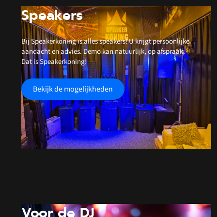
Speakers
Bij Speakerkoning is alles speakers! U krijgt persoonlijke
aandacht en advies. Demo kan natuurlijk, op afspraak.
Dat is Speakerkoning!
Bekijk de mogelijkheden
Voor de DJ