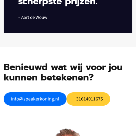
scherpste prijzen.”
– Aart de Wouw
Benieuwd wat wij voor jou
kunnen betekenen?
info@speakerkoning.nl
+31614011675