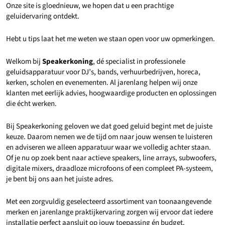
Onze site is gloednieuw, we hopen dat u een prachtige
geluidervaring ontdekt.
Hebt u tips laat het me weten we staan open voor uw opmerkingen.
Welkom bij
Speakerkoning
, dé specialist in professionele
geluidsapparatuur voor DJ’s, bands, verhuurbedrijven, horeca,
kerken, scholen en evenementen. Al jarenlang helpen wij onze
klanten met eerlijk advies, hoogwaardige producten en oplossingen
die écht werken.
Bij Speakerkoning geloven we dat goed geluid begint met de juiste
keuze. Daarom nemen we de tijd om naar jouw wensen te luisteren
en adviseren we alleen apparatuur waar we volledig achter staan.
Of je nu op zoek bent naar actieve speakers, line arrays, subwoofers,
digitale mixers, draadloze microfoons of een compleet PA-systeem,
je bent bij ons aan het juiste adres.
Met een zorgvuldig geselecteerd assortiment van toonaangevende
merken en jarenlange praktijkervaring zorgen wij ervoor dat iedere
installatie perfect aansluit op jouw toepassing én budget.