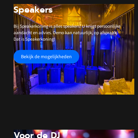
Speakers
Bij Speakerkoning is alles speakers! U krijgt persoonlijke
aandacht en advies. Demo kan natuurlijk, op afspraak.
Dat is Speakerkoning!
Bekijk de mogelijkheden
Voor de DJ