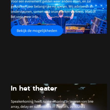
Voor een evenement gelden weer andere eisen, en zal
geluid een zeer belangrijke rol spelen. Wij adviseren en
ondersteunen, samen met onze merken partners. Mail of
bel voor meer info.
Bekijk de mogelijkheden
In het theater
Speakerkoning heeft ruime ervaring in leveren van line
array, delay en subwoofers in theaters, zo is LAB1