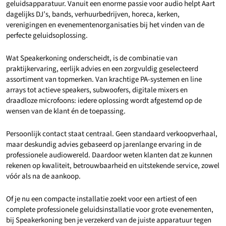
geluidsapparatuur. Vanuit een enorme passie voor audio helpt Aart
dagelijks DJ’s, bands, verhuurbedrijven, horeca, kerken,
verenigingen en evenementenorganisaties bij het vinden van de
perfecte geluidsoplossing.
Wat Speakerkoning onderscheidt, is de combinatie van
praktijkervaring, eerlijk advies en een zorgvuldig geselecteerd
assortiment van topmerken. Van krachtige PA-systemen en line
arrays tot actieve speakers, subwoofers, digitale mixers en
draadloze microfoons: iedere oplossing wordt afgestemd op de
wensen van de klant én de toepassing.
Persoonlijk contact staat centraal. Geen standaard verkoopverhaal,
maar deskundig advies gebaseerd op jarenlange ervaring in de
professionele audiowereld. Daardoor weten klanten dat ze kunnen
rekenen op kwaliteit, betrouwbaarheid en uitstekende service, zowel
vóór als na de aankoop.
Of je nu een compacte installatie zoekt voor een artiest of een
complete professionele geluidsinstallatie voor grote evenementen,
bij Speakerkoning ben je verzekerd van de juiste apparatuur tegen