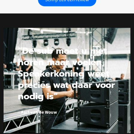
“De sub moet u niet
horen maar voelen,
Speakerkoning weet
precies wat daar voor
nodig is”
–
Aart van de Wouw