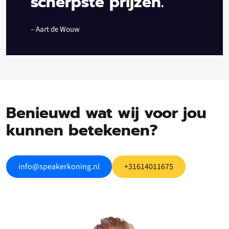
scherpste prijzen.”
– Aart de Wouw
Benieuwd wat wij voor jou
kunnen betekenen?
info@speakerkoning.nl
+31614011675