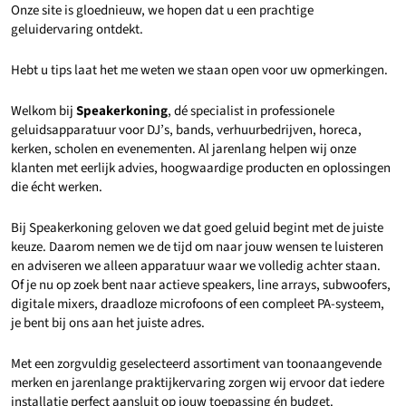
Onze site is gloednieuw, we hopen dat u een prachtige
geluidervaring ontdekt.
Hebt u tips laat het me weten we staan open voor uw opmerkingen.
Welkom bij
Speakerkoning
, dé specialist in professionele
geluidsapparatuur voor DJ’s, bands, verhuurbedrijven, horeca,
kerken, scholen en evenementen. Al jarenlang helpen wij onze
klanten met eerlijk advies, hoogwaardige producten en oplossingen
die écht werken.
Bij Speakerkoning geloven we dat goed geluid begint met de juiste
keuze. Daarom nemen we de tijd om naar jouw wensen te luisteren
en adviseren we alleen apparatuur waar we volledig achter staan.
Of je nu op zoek bent naar actieve speakers, line arrays, subwoofers,
digitale mixers, draadloze microfoons of een compleet PA-systeem,
je bent bij ons aan het juiste adres.
Met een zorgvuldig geselecteerd assortiment van toonaangevende
merken en jarenlange praktijkervaring zorgen wij ervoor dat iedere
installatie perfect aansluit op jouw toepassing én budget.