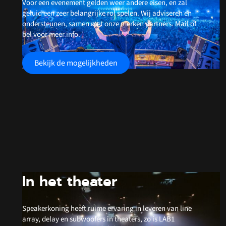
Voor een evenement gelden weer andere eisen, en zal
geluid een zeer belangrijke rol spelen. Wij adviseren en
ondersteunen, samen met onze merken partners. Mail of
bel voor meer info.
Bekijk de mogelijkheden
In het theater
Speakerkoning heeft ruime ervaring in leveren van line
array, delay en subwoofers in theaters, zo is LAB1