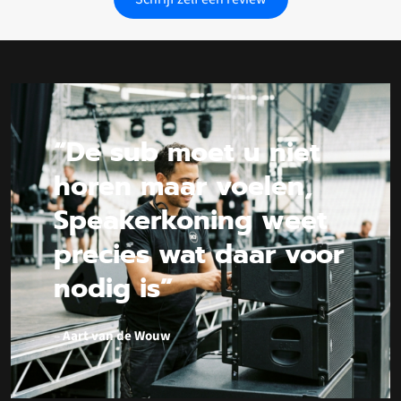
“De sub moet u niet
horen maar voelen,
Speakerkoning weet
precies wat daar voor
nodig is”
–
Aart van de Wouw