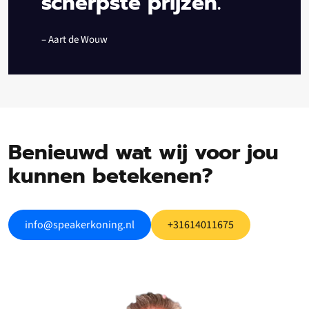
scherpste prijzen.”
– Aart de Wouw
Benieuwd wat wij voor jou
kunnen betekenen?
info@speakerkoning.nl
+31614011675