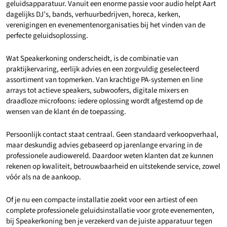
geluidsapparatuur. Vanuit een enorme passie voor audio helpt Aart
dagelijks DJ’s, bands, verhuurbedrijven, horeca, kerken,
verenigingen en evenementenorganisaties bij het vinden van de
perfecte geluidsoplossing.
Wat Speakerkoning onderscheidt, is de combinatie van
praktijkervaring, eerlijk advies en een zorgvuldig geselecteerd
assortiment van topmerken. Van krachtige PA-systemen en line
arrays tot actieve speakers, subwoofers, digitale mixers en
draadloze microfoons: iedere oplossing wordt afgestemd op de
wensen van de klant én de toepassing.
Persoonlijk contact staat centraal. Geen standaard verkoopverhaal,
maar deskundig advies gebaseerd op jarenlange ervaring in de
professionele audiowereld. Daardoor weten klanten dat ze kunnen
rekenen op kwaliteit, betrouwbaarheid en uitstekende service, zowel
vóór als na de aankoop.
Of je nu een compacte installatie zoekt voor een artiest of een
complete professionele geluidsinstallatie voor grote evenementen,
bij Speakerkoning ben je verzekerd van de juiste apparatuur tegen