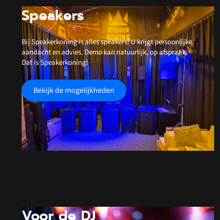
Speakers
Bij Speakerkoning is alles speakers! U krijgt persoonlijke
aandacht en advies. Demo kan natuurlijk, op afspraak.
Dat is Speakerkoning!
Bekijk de mogelijkheden
Voor de DJ