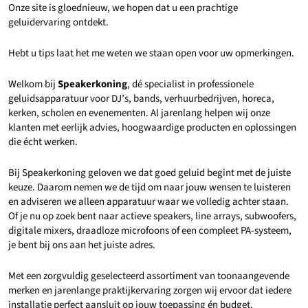
Onze site is gloednieuw, we hopen dat u een prachtige
geluidervaring ontdekt.
Hebt u tips laat het me weten we staan open voor uw opmerkingen.
Welkom bij
Speakerkoning
, dé specialist in professionele
geluidsapparatuur voor DJ’s, bands, verhuurbedrijven, horeca,
kerken, scholen en evenementen. Al jarenlang helpen wij onze
klanten met eerlijk advies, hoogwaardige producten en oplossingen
die écht werken.
Bij Speakerkoning geloven we dat goed geluid begint met de juiste
keuze. Daarom nemen we de tijd om naar jouw wensen te luisteren
en adviseren we alleen apparatuur waar we volledig achter staan.
Of je nu op zoek bent naar actieve speakers, line arrays, subwoofers,
digitale mixers, draadloze microfoons of een compleet PA-systeem,
je bent bij ons aan het juiste adres.
Met een zorgvuldig geselecteerd assortiment van toonaangevende
merken en jarenlange praktijkervaring zorgen wij ervoor dat iedere
installatie perfect aansluit op jouw toepassing én budget.