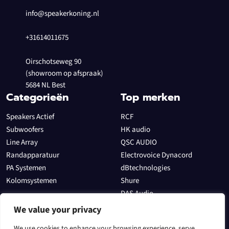
info@speakerkoning.nl
+31614011675
Oirschotseweg 90
(showroom op afspraak)
5684 NL Best
Categorieën
Top merken
Speakers Actief
RCF
Subwoofers
HK audio
Line Array
QSC AUDIO
Randapparatuur
Electrovoice Dynacord
PA Systemen
dBtechnologies
Kolomsystemen
Shure
DAS Audio
Allen & Heath
We value your privacy
Sectoren
We use cookies to enhance your browsing experience, serve