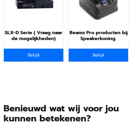
Ben jij muzikant, geluidstechnicus, podcaster, spreker, radio- of tv-
maker, IT-manager, geluidsman, YouTuber of ‘gewoon’
muziekliefhebber? Bij Shure kun je altijd terecht voor een innovatief
audioproduct dat al je verwachtingen overtreft.
SLX-D Serie ( Vraag naar
Beamz Pro producten bij
de mogelijkheden)
Speakerkoning.
Van microfoon tot hoofdtelefoon of vergadermateriaal, wij maken
producten die jouw geluid op de allerbeste manier overbrengen. Met
ons behoren problemen met geluidsapparatuur voorgoed tot het
Bekijk
Bekijk
verleden, zodat jij je helemaal kunt focussen op je boodschap of
performance.
Bezoek de website :
shure draadloze microfoon systemen
Benieuwd wat wij voor jou
kunnen betekenen?