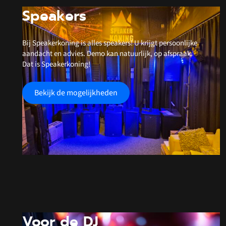
Speakers
Bij Speakerkoning is alles speakers! U krijgt persoonlijke
aandacht en advies. Demo kan natuurlijk, op afspraak.
Dat is Speakerkoning!
Bekijk de mogelijkheden
Voor de DJ