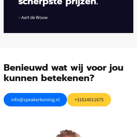
scherpste prijzen.”
– Aart de Wouw
Benieuwd wat wij voor jou
kunnen betekenen?
info@speakerkoning.nl
+31614011675