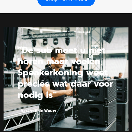
“De sub moet u niet
horen maar voelen,
Speakerkoning weet
precies wat daar voor
nodig is”
–
Aart van de Wouw