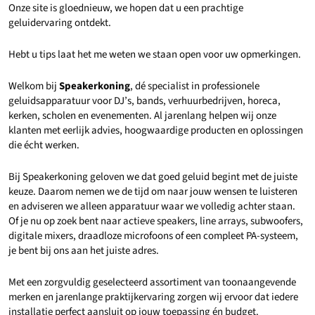
Onze site is gloednieuw, we hopen dat u een prachtige
geluidervaring ontdekt.
Hebt u tips laat het me weten we staan open voor uw opmerkingen.
Welkom bij
Speakerkoning
, dé specialist in professionele
geluidsapparatuur voor DJ’s, bands, verhuurbedrijven, horeca,
kerken, scholen en evenementen. Al jarenlang helpen wij onze
klanten met eerlijk advies, hoogwaardige producten en oplossingen
die écht werken.
Bij Speakerkoning geloven we dat goed geluid begint met de juiste
keuze. Daarom nemen we de tijd om naar jouw wensen te luisteren
en adviseren we alleen apparatuur waar we volledig achter staan.
Of je nu op zoek bent naar actieve speakers, line arrays, subwoofers,
digitale mixers, draadloze microfoons of een compleet PA-systeem,
je bent bij ons aan het juiste adres.
Met een zorgvuldig geselecteerd assortiment van toonaangevende
merken en jarenlange praktijkervaring zorgen wij ervoor dat iedere
installatie perfect aansluit op jouw toepassing én budget.