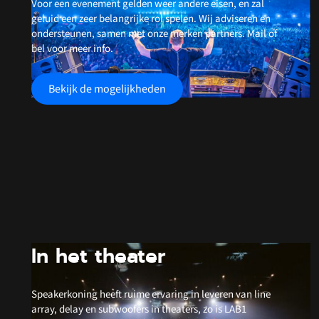
Voor een evenement gelden weer andere eisen, en zal
geluid een zeer belangrijke rol spelen. Wij adviseren en
ondersteunen, samen met onze merken partners. Mail of
bel voor meer info.
Bekijk de mogelijkheden
In het theater
Speakerkoning heeft ruime ervaring in leveren van line
array, delay en subwoofers in theaters, zo is LAB1