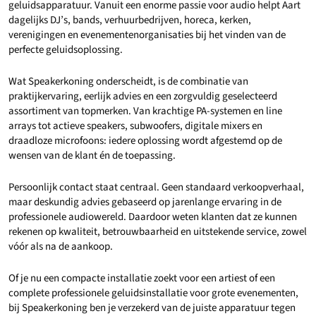
geluidsapparatuur. Vanuit een enorme passie voor audio helpt Aart
dagelijks DJ’s, bands, verhuurbedrijven, horeca, kerken,
verenigingen en evenementenorganisaties bij het vinden van de
perfecte geluidsoplossing.
Wat Speakerkoning onderscheidt, is de combinatie van
praktijkervaring, eerlijk advies en een zorgvuldig geselecteerd
assortiment van topmerken. Van krachtige PA-systemen en line
arrays tot actieve speakers, subwoofers, digitale mixers en
draadloze microfoons: iedere oplossing wordt afgestemd op de
wensen van de klant én de toepassing.
Persoonlijk contact staat centraal. Geen standaard verkoopverhaal,
maar deskundig advies gebaseerd op jarenlange ervaring in de
professionele audiowereld. Daardoor weten klanten dat ze kunnen
rekenen op kwaliteit, betrouwbaarheid en uitstekende service, zowel
vóór als na de aankoop.
Of je nu een compacte installatie zoekt voor een artiest of een
complete professionele geluidsinstallatie voor grote evenementen,
bij Speakerkoning ben je verzekerd van de juiste apparatuur tegen