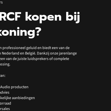
rs
RCF kopen bij
koning?
in professioneel geluid en biedt een van de
 Nederland en België. Dankzij onze jarenlange
ezen van de juiste luidsprekers of complete
assing.
van:
 Audio producten
advies
kkelijke aanbiedingen
oorraad
rsales