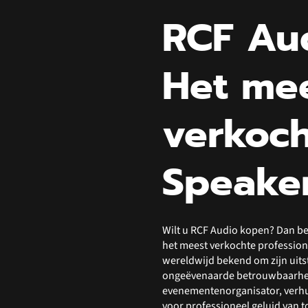
RCF Au
Het me
verkoch
Speake
Wilt u RCF Audio kopen? Dan ben
het meest verkochte profession
wereldwijd bekend om zijn uitst
ongeëvenaarde betrouwbaarheid
evenementenorganisator, verhuur
voor professioneel geluid van 