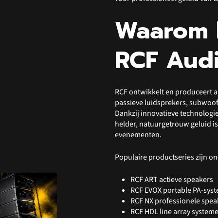
Waarom 
RCF Aud
RCF ontwikkelt en produceert al
passieve luidsprekers, subwoof
Dankzij innovatieve technologi
helder, natuurgetrouw geluid is
evenementen.
Populaire productseries zijn o
RCF ART actieve speakers
RCF EVOX portable PA-sys
RCF NX professionele spea
RCF HDL line array system