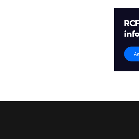
RCF
inf
Aa