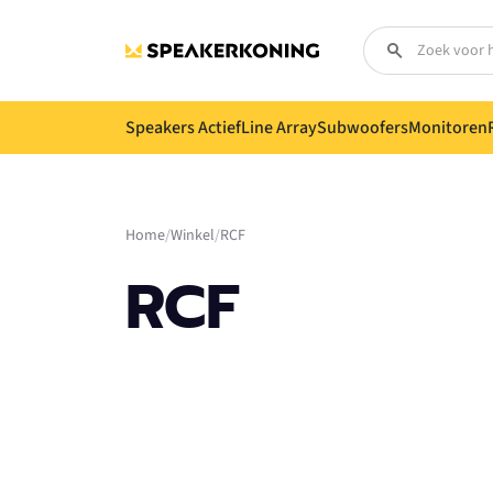
Speakers Actief
Line Array
Subwoofers
Monitoren
Home
Winkel
RCF
RCF