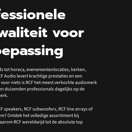
fessionele
waliteit voor
oepassing
ds tot horeca, evenementenlocaties, kerken,
RCF Audio levert krachtige prestaties en een
et voor niets is RCF het meest verkochte audiomerk
n duizenden professionals dagelijks op de
merk.
F speakers, RCF subwoofers, RCF line arrays of
m? Ontdek het volledige assortiment bij
aarom RCF wereldwijd tot de absolute top