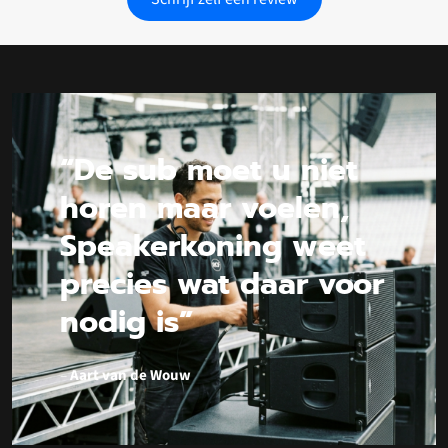
“De sub moet u niet
horen maar voelen,
Speakerkoning weet
precies wat daar voor
nodig is”
–
Aart van de Wouw