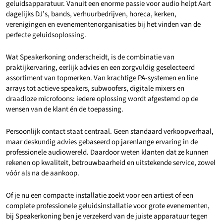
geluidsapparatuur. Vanuit een enorme passie voor audio helpt Aart
dagelijks DJ’s, bands, verhuurbedrijven, horeca, kerken,
verenigingen en evenementenorganisaties bij het vinden van de
perfecte geluidsoplossing.
Wat Speakerkoning onderscheidt, is de combinatie van
praktijkervaring, eerlijk advies en een zorgvuldig geselecteerd
assortiment van topmerken. Van krachtige PA-systemen en line
arrays tot actieve speakers, subwoofers, digitale mixers en
draadloze microfoons: iedere oplossing wordt afgestemd op de
wensen van de klant én de toepassing.
Persoonlijk contact staat centraal. Geen standaard verkoopverhaal,
maar deskundig advies gebaseerd op jarenlange ervaring in de
professionele audiowereld. Daardoor weten klanten dat ze kunnen
rekenen op kwaliteit, betrouwbaarheid en uitstekende service, zowel
vóór als na de aankoop.
Of je nu een compacte installatie zoekt voor een artiest of een
complete professionele geluidsinstallatie voor grote evenementen,
bij Speakerkoning ben je verzekerd van de juiste apparatuur tegen