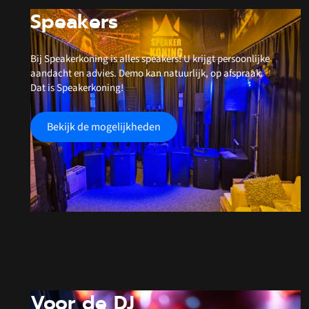
Speakers
Bij Speakerkoning is alles speakers! U krijgt persoonlijke
aandacht en advies. Demo kan natuurlijk, op afspraak.
Dat is Speakerkoning!
Bekijk de mogelijkheden
Voor de DJ