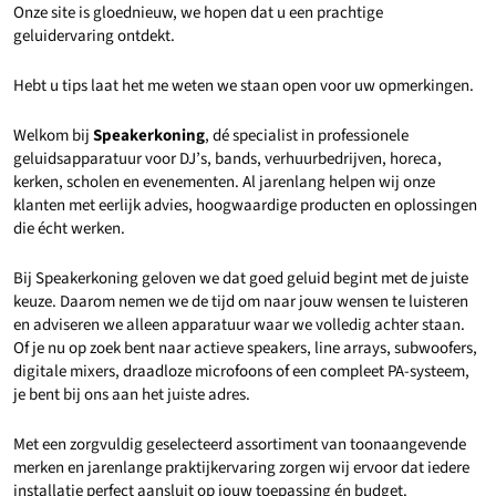
Onze site is gloednieuw, we hopen dat u een prachtige
geluidervaring ontdekt.
Hebt u tips laat het me weten we staan open voor uw opmerkingen.
Welkom bij
Speakerkoning
, dé specialist in professionele
geluidsapparatuur voor DJ’s, bands, verhuurbedrijven, horeca,
kerken, scholen en evenementen. Al jarenlang helpen wij onze
klanten met eerlijk advies, hoogwaardige producten en oplossingen
die écht werken.
Bij Speakerkoning geloven we dat goed geluid begint met de juiste
keuze. Daarom nemen we de tijd om naar jouw wensen te luisteren
en adviseren we alleen apparatuur waar we volledig achter staan.
Of je nu op zoek bent naar actieve speakers, line arrays, subwoofers,
digitale mixers, draadloze microfoons of een compleet PA-systeem,
je bent bij ons aan het juiste adres.
Met een zorgvuldig geselecteerd assortiment van toonaangevende
merken en jarenlange praktijkervaring zorgen wij ervoor dat iedere
installatie perfect aansluit op jouw toepassing én budget.