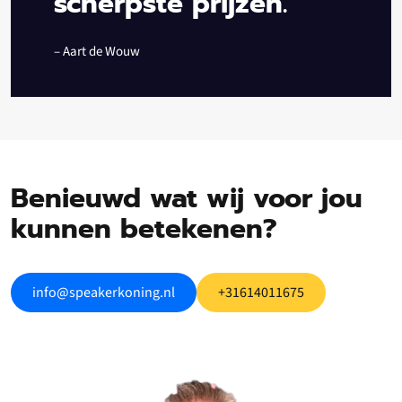
scherpste prijzen.”
– Aart de Wouw
Benieuwd wat wij voor jou
kunnen betekenen?
info@speakerkoning.nl
+31614011675