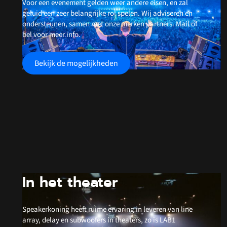
Voor een evenement gelden weer andere eisen, en zal
geluid een zeer belangrijke rol spelen. Wij adviseren en
ondersteunen, samen met onze merken partners. Mail of
bel voor meer info.
Bekijk de mogelijkheden
In het theater
Speakerkoning heeft ruime ervaring in leveren van line
array, delay en subwoofers in theaters, zo is LAB1