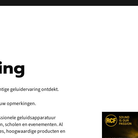
ing
htige geluidervaring ontdekt.
r uw opmerkingen.
fessionele geluidsapparatuur
en, scholen en evenementen. Al
vies, hoogwaardige producten en