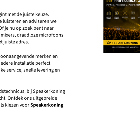
int met de juiste keuze.
 luisteren en adviseren we
Of je nu op zoek bent naar
le mixers, draadloze microfoons
t juiste adres.
n toonaangevende merken en
edere installatie perfect
e service, snelle levering en
idstechnicus, bij Speakerkoning
acht. Ontdek ons uitgebreide
ls kiezen voor
Speakerkoning