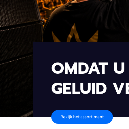
OMDAT U 
GELUID V
Bekijk het assortiment