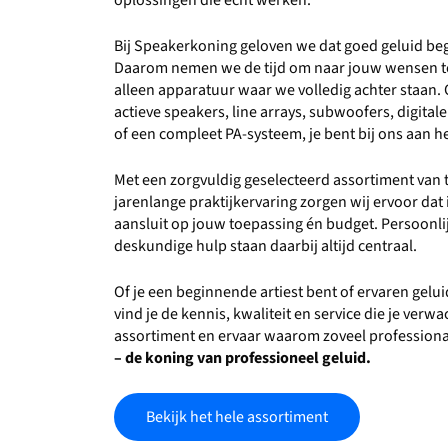
oplossingen die écht werken.
Bij Speakerkoning geloven we dat goed geluid beg
Daarom nemen we de tijd om naar jouw wensen te
alleen apparatuur waar we volledig achter staan. 
actieve speakers, line arrays, subwoofers, digita
of een compleet PA-systeem, je bent bij ons aan he
Met een zorgvuldig geselecteerd assortiment va
jarenlange praktijkervaring zorgen wij ervoor dat i
aansluit op jouw toepassing én budget. Persoonlijk
deskundige hulp staan daarbij altijd centraal.
Of je een beginnende artiest bent of ervaren gelu
vind je de kennis, kwaliteit en service die je verw
assortiment en ervaar waarom zoveel professiona
– de koning van professioneel geluid.
Bekijk het hele assortiment