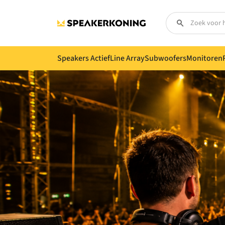
Speakers Actief
Line Array
Subwoofers
Monitoren