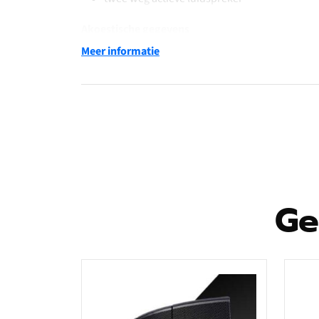
Akoestische gegevens
Meer informatie
bruikbare bandbreedte bij -10dB: 75 – 21.000
frequentierespons bij -6dB: 80 – 20.000 Hz
maximale SPL: 126dB
tweeter diameter: 1 inch
woofer diameter: 2x 5 inch
richtingen: 60 x 60 graden
Versterker
Ge
soort versterker: 400 W RMS klasse D Di
koeling: convectie
Processor
28bit/56Hz DSP-processor
AD/DA converter: 24/48 kHz