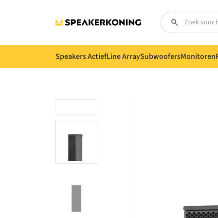
Speakers Actief
Line Array
Subwoofers
Monitoren