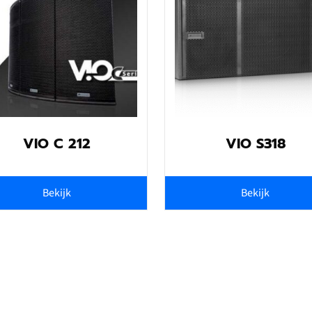
1x USB (Data Service)
VIO C 212
VIO S318
Bekijk
Bekijk