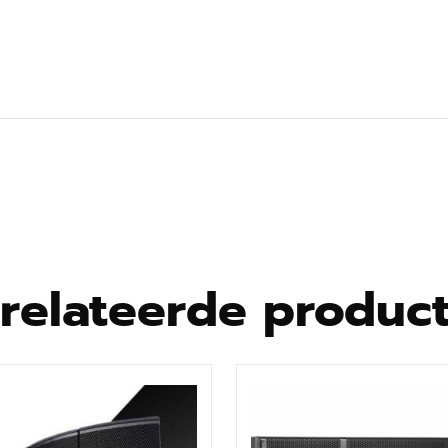
 Hz
relateerde produc
gipro G3