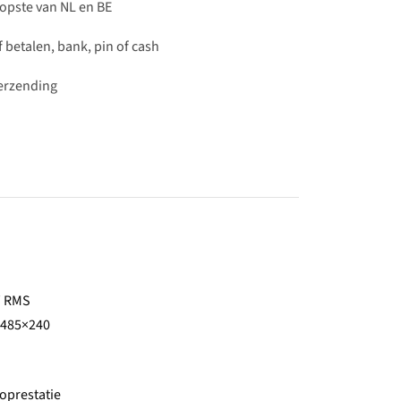
pste van NL en BE
 betalen, bank, pin of cash
verzending
W RMS
x 485×240
ioprestatie