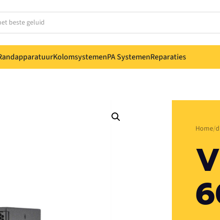
Randapparatuur
Kolomsystemen
PA Systemen
Reparaties
Home
d
V
6