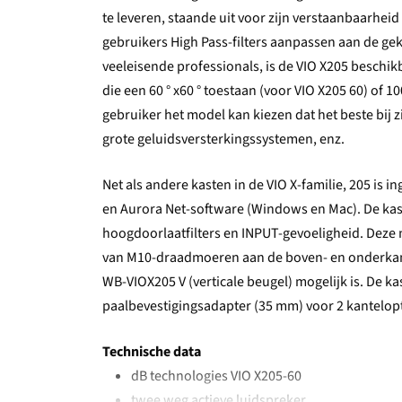
te leveren, staande uit voor zijn verstaanbaarheid
gebruikers High Pass-filters aanpassen aan de g
veeleisende professionals, is de VIO X205 beschik
die een 60 ° x60 ° toestaan ​​(voor VIO X205 60) of 
gebruiker het model kan kiezen dat het beste bij zij
grote geluidsversterkingssystemen, enz.
Net als andere kasten in de VIO X-familie, 205 is
en Aurora Net-software (Windows en Mac). De kas
hoogdoorlaatfilters en INPUT-gevoeligheid. Deze m
van M10-draadmoeren aan de boven- en onderkant,
WB-VIOX205 V (verticale beugel) mogelijk is. De k
paalbevestigingsadapter (35 mm) voor 2 kantelopti
Technische data
dB technologies VIO X205-60
twee weg actieve luidspreker