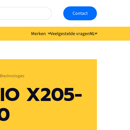
Contact
Merken
Veelgestelde vragen
NL
Taal kiezen
Btechnologies
IO X205-
0