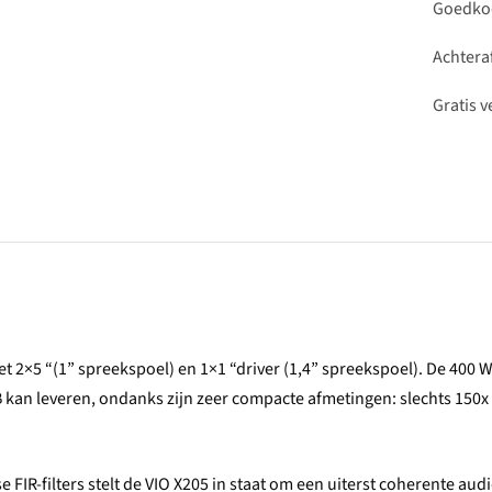
Goedkoo
Achteraf
Gratis 
t 2×5 “(1” spreekspoel) en 1×1 “driver (1,4” spreekspoel). De 400 
B kan leveren, ondanks zijn zeer compacte afmetingen: slechts 150
IR-filters stelt de VIO X205 in staat om een ​​uiterst coherente aud