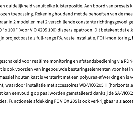
 en duidelijkheid vanuit elke luisterpositie. Aan boord van presets
ekozen toepassing. Rekening houdend met de behoeften van de mee
baar in 2 modellen met 2 verschillende constante richtingsgevoelig
100 ° x 100 ° (voor VIO X205 100) dispersiepatroon. Dit betekent dat el
n project past als full-range PA, vaste installatie, FOH-monitoring, fr
 ingeschakeld voor realtime monitoring en afstandsbediening via RDN
t is ook voorzien van ingebouwde besturingselementen voor het in
assief houten kast is versterkt met een polyurea-afwerking en is 
 waardoor installatie met accessoires WB-VIOX205 H (horizontale
ast kan eenvoudig op paal worden geïnstalleerd dankzij de SA-VIOX
es. Functionele afdekking FC VIOX 205 is ook verkrijgbaar als acces