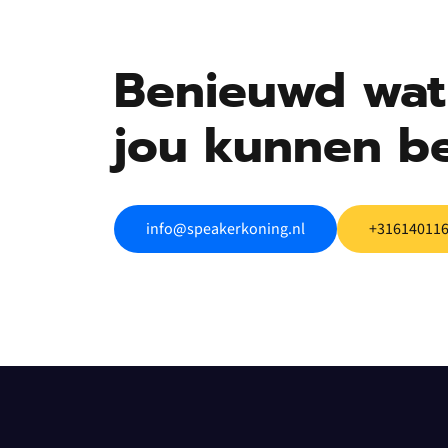
Benieuwd wat 
jou kunnen b
info@speakerkoning.nl
+31614011