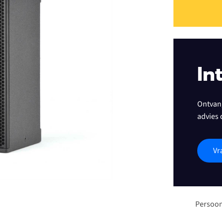
In
Ontvang
advies 
Vr
Persoon