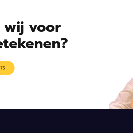
wij voor
etekenen?
675