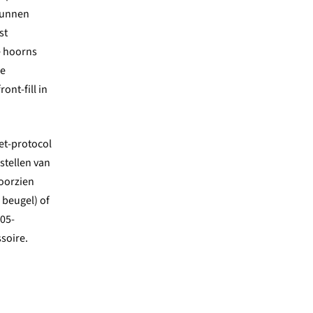
 kunnen
st
e hoorns
ke
ont-fill in
et-protocol
stellen van
voorzien
 beugel) of
205-
soire.