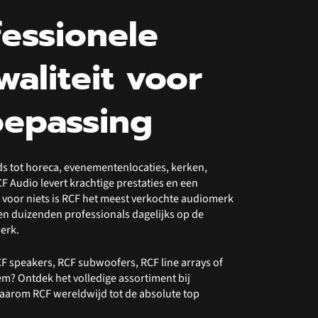
fessionele
waliteit voor
oepassing
ds tot horeca, evenementenlocaties, kerken,
RCF Audio levert krachtige prestaties en een
et voor niets is RCF het meest verkochte audiomerk
n duizenden professionals dagelijks op de
merk.
F speakers, RCF subwoofers, RCF line arrays of
m? Ontdek het volledige assortiment bij
aarom RCF wereldwijd tot de absolute top