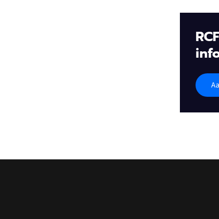
RCF
inf
Aa