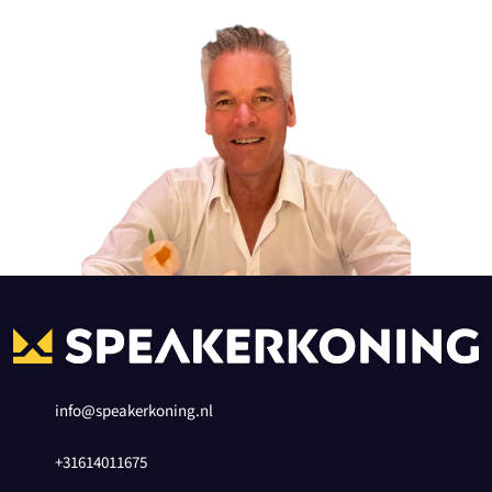
info@speakerkoning.nl
+31614011675