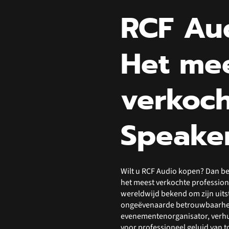
RCF Au
Het me
verkoch
Speake
Wilt u RCF Audio kopen? Dan ben
het meest verkochte profession
wereldwijd bekend om zijn uitst
ongeëvenaarde betrouwbaarheid
evenementenorganisator, verhuur
voor professioneel geluid van 