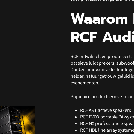
Waarom 
RCF Aud
RCF ontwikkelt en produceert al
passieve luidsprekers, subwoof
Dankzij innovatieve technologi
helder, natuurgetrouw geluid is
evenementen.
Populaire productseries zijn o
RCF ART actieve speakers
RCF EVOX portable PA-sys
RCF NX professionele spea
RCF HDL line array system