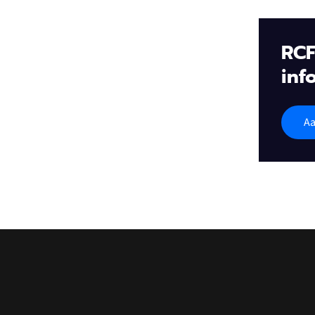
RCF
inf
Aa