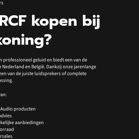
rs
RCF kopen bij
koning?
in professioneel geluid en biedt een van de
 Nederland en België. Dankzij onze jarenlange
ezen van de juiste luidsprekers of complete
assing.
van:
 Audio producten
advies
kkelijke aanbiedingen
oorraad
rsales