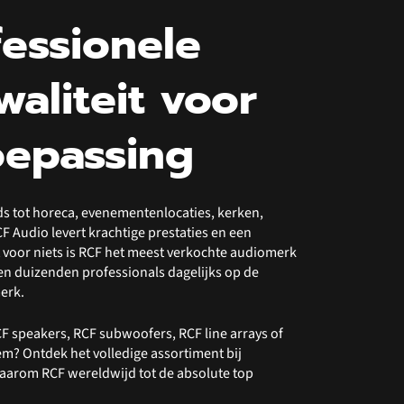
fessionele
waliteit voor
oepassing
ds tot horeca, evenementenlocaties, kerken,
RCF Audio levert krachtige prestaties en een
et voor niets is RCF het meest verkochte audiomerk
n duizenden professionals dagelijks op de
merk.
F speakers, RCF subwoofers, RCF line arrays of
m? Ontdek het volledige assortiment bij
aarom RCF wereldwijd tot de absolute top