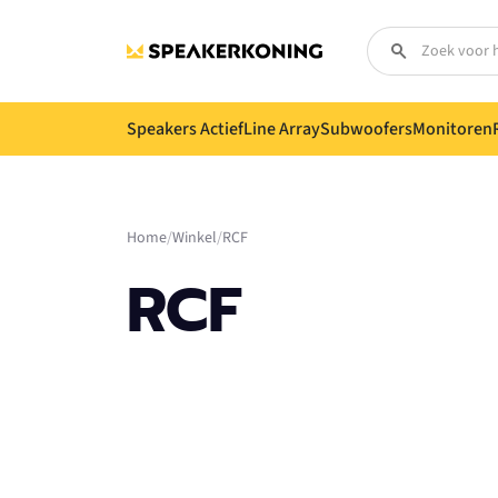
Speakers Actief
Line Array
Subwoofers
Monitoren
Home
Winkel
RCF
RCF