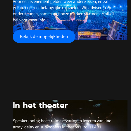
Voor een evenement gelden weer andere eisen, en zal
geluid een zeer belangrijke rol spelen. Wij adviseren en
ondersteunen, samen met onze merken partners. Mail of
bel voor meer info.
Bekijk de mogelijkheden
In het theater
Speakerkoning heeft ruime ervaring in leveren van line
array, delay en subwoofers in theaters, zo is LAB1