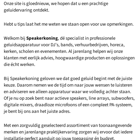
Onze site is gloednieuw, we hopen dat u een prachtige
geluidervaring ontdekt.
Hebt u tips laat het me weten we staan open voor uw opmerkingen.
Welkom bij
Speakerkoning
, dé specialist in professionele
geluidsapparatuur voor DJ’s, bands, verhuurbedrijven, horeca,
kerken, scholen en evenementen. Al jarenlang helpen wij onze
klanten met eerlijk advies, hoogwaardige producten en oplossingen
die écht werken.
Bij Speakerkoning geloven we dat goed geluid begint met de juiste
keuze. Daarom nemen we de tijd om naar jouw wensen te luisteren
en adviseren we alleen apparatuur waar we volledig achter staan.
Of je nu op zoek bent naar actieve speakers, line arrays, subwoofers,
digitale mixers, draadloze microfoons of een compleet PA-systeem,
je bent bij ons aan het juiste adres.
Met een zorgvuldig geselecteerd assortiment van toonaangevende
merken en jarenlange praktijkervaring zorgen wij ervoor dat iedere
installatie perfect aansluit op jouw toepassing én budget.