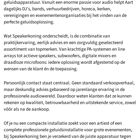
geluidsapparatuur. Vanuit een enorme passie voor audio helpt Aart
dagelijks DJ’s, bands, verhuurbedrijven, horeca, kerken,
verenigingen en evenementenorganisaties bij het vinden van de
perfecte geluidsoplossing.
Wat Speakerkoning onderscheidt, is de combinatie van
praktijkervaring, eerlijk advies en een zorgvuldig geselecteerd
assortiment van topmerken. Van krachtige PA-systemen en line
arrays tot actieve speakers, subwoofers, digitale mixers en
draadloze microfoons: iedere oplossing wordt afgestemd op de
wensen van de klant én de toepassing.
Persoonlijk contact staat centraal. Geen standaard verkoopverhaal,
maar deskundig advies gebaseerd op jarenlange ervaring in de
professionele audiowereld. Daardoor weten klanten dat ze kunnen
rekenen op kwaliteit, betrouwbaarheid en uitstekende service, zowel
vóór als na de aankoop.
Of je nu een compacte installatie zoekt voor een artiest of een
complete professionele geluidsinstallatie voor grote evenementen,
bij Speakerkoning ben je verzekerd van de juiste apparatuur tegen