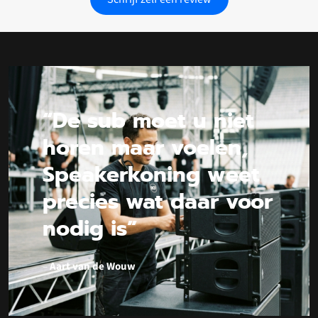
“De sub moet u niet
horen maar voelen,
Speakerkoning weet
precies wat daar voor
nodig is”
–
Aart van de Wouw