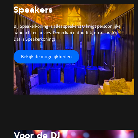
Speakers
Bij Speakerkoning is alles speakers! U krijgt persoonlijke
aandacht en advies. Demo kan natuurlijk, op afspraak.
Dat is Speakerkoning!
Bekijk de mogelijkheden
Voor de DJ