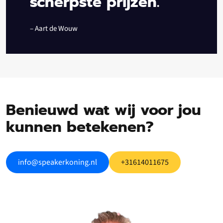
scherpste prijzen.”
– Aart de Wouw
Benieuwd wat wij voor jou
kunnen betekenen?
info@speakerkoning.nl
+31614011675