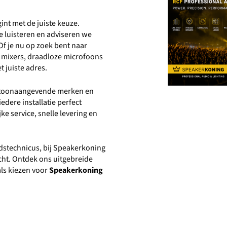
int met de juiste keuze.
 luisteren en adviseren we
Of je nu op zoek bent naar
le mixers, draadloze microfoons
t juiste adres.
n toonaangevende merken en
edere installatie perfect
e service, snelle levering en
idstechnicus, bij Speakerkoning
acht. Ontdek ons uitgebreide
ls kiezen voor
Speakerkoning