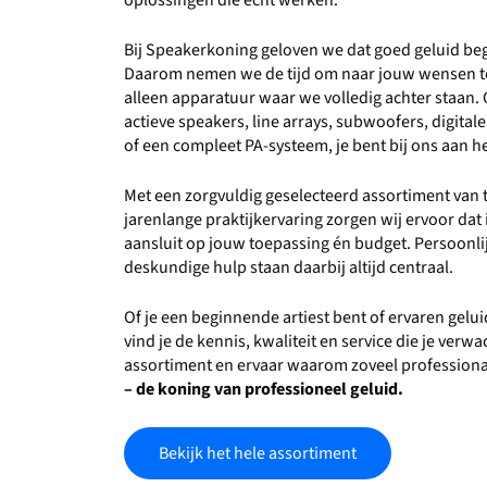
oplossingen die écht werken.
Bij Speakerkoning geloven we dat goed geluid beg
Daarom nemen we de tijd om naar jouw wensen te
alleen apparatuur waar we volledig achter staan. 
actieve speakers, line arrays, subwoofers, digita
of een compleet PA-systeem, je bent bij ons aan he
Met een zorgvuldig geselecteerd assortiment va
jarenlange praktijkervaring zorgen wij ervoor dat i
aansluit op jouw toepassing én budget. Persoonlijk
deskundige hulp staan daarbij altijd centraal.
Of je een beginnende artiest bent of ervaren gelu
vind je de kennis, kwaliteit en service die je verw
assortiment en ervaar waarom zoveel professiona
– de koning van professioneel geluid.
Bekijk het hele assortiment