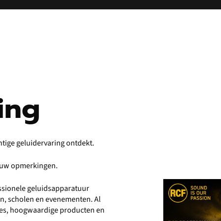
ing
htige geluidervaring ontdekt.
r uw opmerkingen.
fessionele geluidsapparatuur
en, scholen en evenementen. Al
vies, hoogwaardige producten en