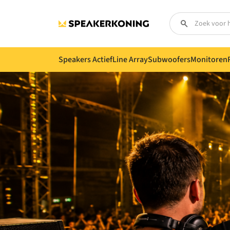
Speakers Actief
Line Array
Subwoofers
Monitoren