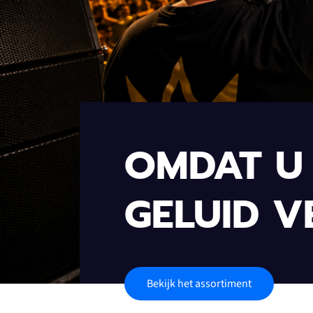
OMDAT U 
GELUID V
Bekijk het assortiment