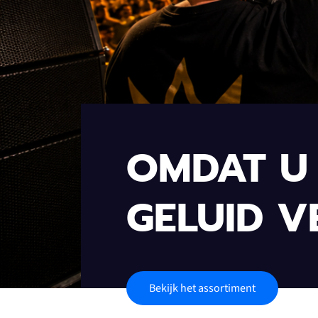
OMDAT U 
GELUID V
Bekijk het assortiment