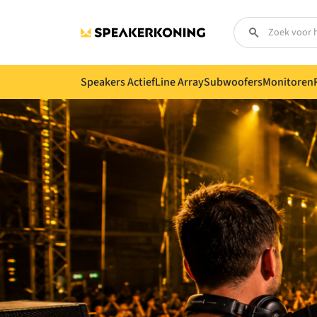
Speakers Actief
Line Array
Subwoofers
Monitoren