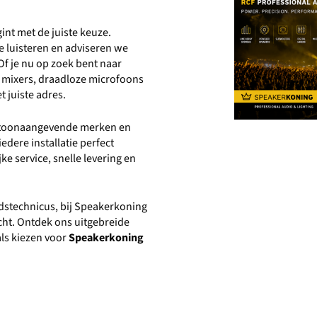
int met de juiste keuze.
 luisteren en adviseren we
Of je nu op zoek bent naar
le mixers, draadloze microfoons
t juiste adres.
n toonaangevende merken en
edere installatie perfect
e service, snelle levering en
idstechnicus, bij Speakerkoning
acht. Ontdek ons uitgebreide
ls kiezen voor
Speakerkoning