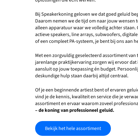
oplossingen die écht werken.
Bij Speakerkoning geloven we dat goed geluid beg
Daarom nemen we de tijd om naar jouw wensen te
alleen apparatuur waar we volledig achter staan. 
actieve speakers, line arrays, subwoofers, digita
of een compleet PA-systeem, je bent bij ons aan he
Met een zorgvuldig geselecteerd assortiment va
jarenlange praktijkervaring zorgen wij ervoor dat i
aansluit op jouw toepassing én budget. Persoonlijk
deskundige hulp staan daarbij altijd centraal.
Of je een beginnende artiest bent of ervaren gelu
vind je de kennis, kwaliteit en service die je verw
assortiment en ervaar waarom zoveel professiona
– de koning van professioneel geluid.
Bekijk het hele assortiment