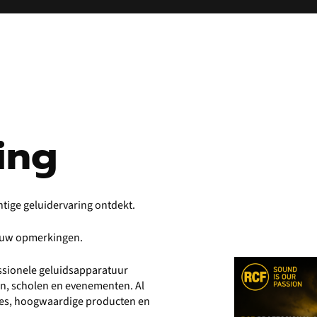
ing
htige geluidervaring ontdekt.
r uw opmerkingen.
fessionele geluidsapparatuur
en, scholen en evenementen. Al
vies, hoogwaardige producten en