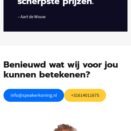
scherpste prijzen.”
– Aart de Wouw
Benieuwd wat wij voor jou
kunnen betekenen?
info@speakerkoning.nl
+31614011675