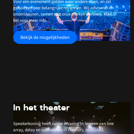
Voor een evenement gelden weer andere eisen, en zal
geluid een zeer belangrijke rol spelen. Wij adviseren en
ondersteunen, samen met onze merken partners. Mail of
bel voor meer info.
Bekijk de mogelijkheden
In het theater
Speakerkoning heeft ruime ervaring in leveren van line
array, delay en subwoofers in theaters, zo is LAB1