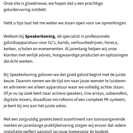
Onze site is gloednieuw, we hopen dat u een prachtige
geluidervaring ontdekt.
Hebt u tips laat het me weten we staan open voor uw opmerkingen.
Welkom bij
Speakerkoning
, dé specialist in professionele
geluidsapparatuur voor DJ’s, bands, verhuurbedrijven, horeca,
kerken, scholen en evenementen. Al jarenlang helpen wij onze
klanten met eerlijk advies, hoogwaardige producten en oplossingen
die écht werken.
Bij Speakerkoning geloven we dat goed geluid begint met de juiste
keuze. Daarom nemen we de tijd om naar jouw wensen te luisteren
en adviseren we alleen apparatuur waar we volledig achter staan.
Of je nu op zoek bent naar actieve speakers, line arrays, subwoofers,
digitale mixers, draadloze microfoons of een compleet PA-systeem,
je bent bij ons aan het juiste adres.
Met een zorgvuldig geselecteerd assortiment van toonaangevende
merken en jarenlange praktijkervaring zorgen wij ervoor dat iedere
installatie perfect aansluit op jouw toepassing én budget.