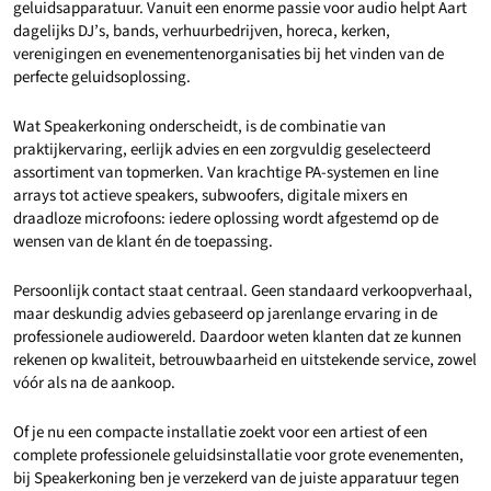
geluidsapparatuur. Vanuit een enorme passie voor audio helpt Aart
dagelijks DJ’s, bands, verhuurbedrijven, horeca, kerken,
verenigingen en evenementenorganisaties bij het vinden van de
perfecte geluidsoplossing.
Wat Speakerkoning onderscheidt, is de combinatie van
praktijkervaring, eerlijk advies en een zorgvuldig geselecteerd
assortiment van topmerken. Van krachtige PA-systemen en line
arrays tot actieve speakers, subwoofers, digitale mixers en
draadloze microfoons: iedere oplossing wordt afgestemd op de
wensen van de klant én de toepassing.
Persoonlijk contact staat centraal. Geen standaard verkoopverhaal,
maar deskundig advies gebaseerd op jarenlange ervaring in de
professionele audiowereld. Daardoor weten klanten dat ze kunnen
rekenen op kwaliteit, betrouwbaarheid en uitstekende service, zowel
vóór als na de aankoop.
Of je nu een compacte installatie zoekt voor een artiest of een
complete professionele geluidsinstallatie voor grote evenementen,
bij Speakerkoning ben je verzekerd van de juiste apparatuur tegen