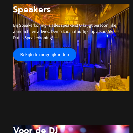
Speakers
Bij Speakerkoning is alles speakers! U krijgt persoonlijke
aandacht en advies. Demo kan natuurlijk, op afspraak.
Dat is Speakerkoning!
Bekijk de mogelijkheden
Voor de DJ