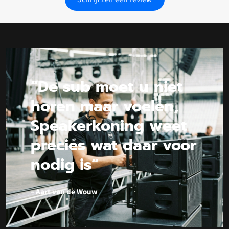
“De sub moet u niet
horen maar voelen,
Speakerkoning weet
precies wat daar voor
nodig is”
–
Aart van de Wouw