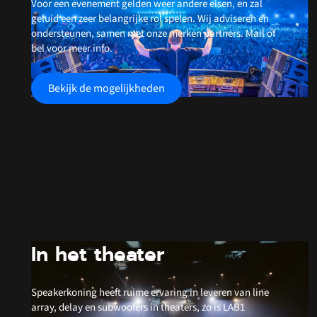
Voor een evenement gelden weer andere eisen, en zal
geluid een zeer belangrijke rol spelen. Wij adviseren en
ondersteunen, samen met onze merken partners. Mail of
bel voor meer info.
Bekijk de mogelijkheden
In het theater
Speakerkoning heeft ruime ervaring in leveren van line
array, delay en subwoofers in theaters, zo is LAB1