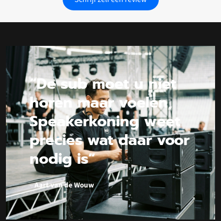
“De sub moet u niet
horen maar voelen,
Speakerkoning weet
precies wat daar voor
nodig is”
–
Aart van de Wouw