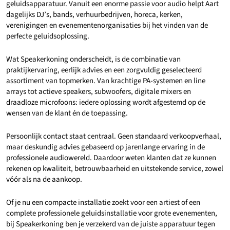
geluidsapparatuur. Vanuit een enorme passie voor audio helpt Aart
dagelijks DJ’s, bands, verhuurbedrijven, horeca, kerken,
verenigingen en evenementenorganisaties bij het vinden van de
perfecte geluidsoplossing.
Wat Speakerkoning onderscheidt, is de combinatie van
praktijkervaring, eerlijk advies en een zorgvuldig geselecteerd
assortiment van topmerken. Van krachtige PA-systemen en line
arrays tot actieve speakers, subwoofers, digitale mixers en
draadloze microfoons: iedere oplossing wordt afgestemd op de
wensen van de klant én de toepassing.
Persoonlijk contact staat centraal. Geen standaard verkoopverhaal,
maar deskundig advies gebaseerd op jarenlange ervaring in de
professionele audiowereld. Daardoor weten klanten dat ze kunnen
rekenen op kwaliteit, betrouwbaarheid en uitstekende service, zowel
vóór als na de aankoop.
Of je nu een compacte installatie zoekt voor een artiest of een
complete professionele geluidsinstallatie voor grote evenementen,
bij Speakerkoning ben je verzekerd van de juiste apparatuur tegen