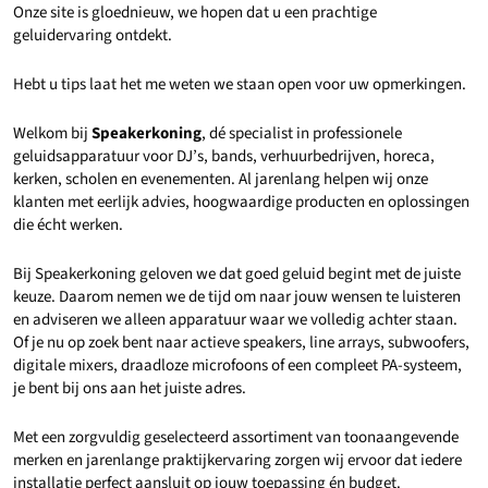
Onze site is gloednieuw, we hopen dat u een prachtige
geluidervaring ontdekt.
Hebt u tips laat het me weten we staan open voor uw opmerkingen.
Welkom bij
Speakerkoning
, dé specialist in professionele
geluidsapparatuur voor DJ’s, bands, verhuurbedrijven, horeca,
kerken, scholen en evenementen. Al jarenlang helpen wij onze
klanten met eerlijk advies, hoogwaardige producten en oplossingen
die écht werken.
Bij Speakerkoning geloven we dat goed geluid begint met de juiste
keuze. Daarom nemen we de tijd om naar jouw wensen te luisteren
en adviseren we alleen apparatuur waar we volledig achter staan.
Of je nu op zoek bent naar actieve speakers, line arrays, subwoofers,
digitale mixers, draadloze microfoons of een compleet PA-systeem,
je bent bij ons aan het juiste adres.
Met een zorgvuldig geselecteerd assortiment van toonaangevende
merken en jarenlange praktijkervaring zorgen wij ervoor dat iedere
installatie perfect aansluit op jouw toepassing én budget.