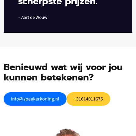
scherpste prijzen.”
– Aart de Wouw
Benieuwd wat wij voor jou
kunnen betekenen?
info@speakerkoning.nl
+31614011675