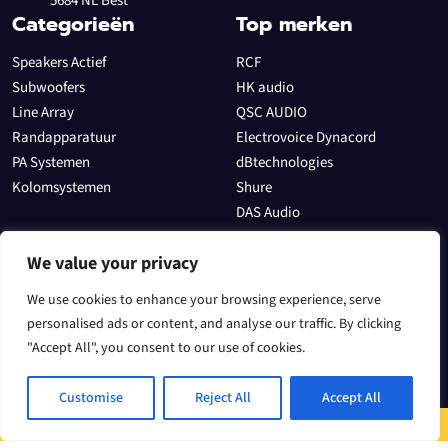
5684 NL Best
Categorieën
Top merken
Speakers Actief
RCF
Subwoofers
HK audio
Line Array
QSC AUDIO
Randapparatuur
Electrovoice Dynacord
PA Systemen
dBtechnologies
Kolomsystemen
Shure
DAS Audio
Allen & Heath
Sectoren
We value your privacy
In het theater
We use cookies to enhance your browsing experience, serve
Evenementen
personalised ads or content, and analyse our traffic. By clicking
"Accept All", you consent to our use of cookies.
Voor een DJ
Speakers
Customise
Reject All
Accept All
Algemene voorwaarden
Contact
Speaker
spe