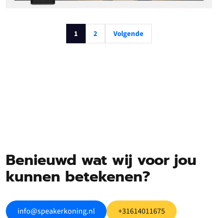
1
2
Volgende
Benieuwd wat wij voor jou
kunnen betekenen?
info@speakerkoning.nl
+31614011675