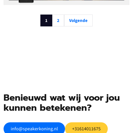
1
2
Volgende
Benieuwd wat wij voor jou
kunnen betekenen?
info@speakerkoning.nl
+31614011675