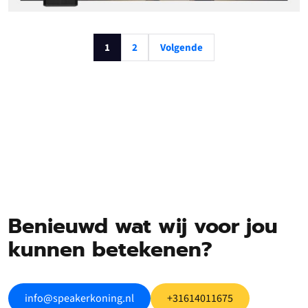
1
2
Volgende
Benieuwd wat wij voor jou
kunnen betekenen?
info@speakerkoning.nl
+31614011675