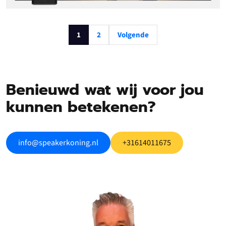
1
2
Volgende
Benieuwd wat wij voor jou
kunnen betekenen?
info@speakerkoning.nl
+31614011675