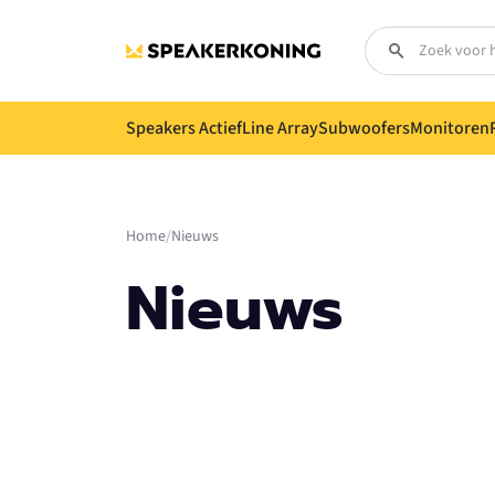
Speakers Actief
Line Array
Subwoofers
Monitoren
Home
Nieuws
Nieuws