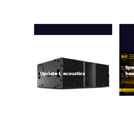
Spe
Update L acoustics
haa
Lees nieuwsbericht