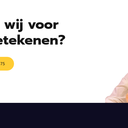
wij voor
etekenen?
675