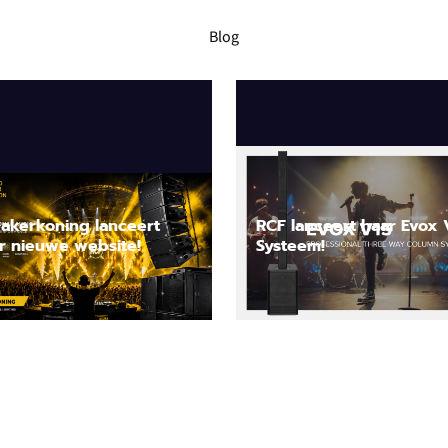
Blog
akerkoning lanceert
RCF lanceert haar Evox 
r nieuwe website!
Systeem!
Lees nieuwsbericht
Lees nieuwsbericht