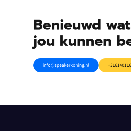
Benieuwd wat 
jou kunnen b
info@speakerkoning.nl
+31614011