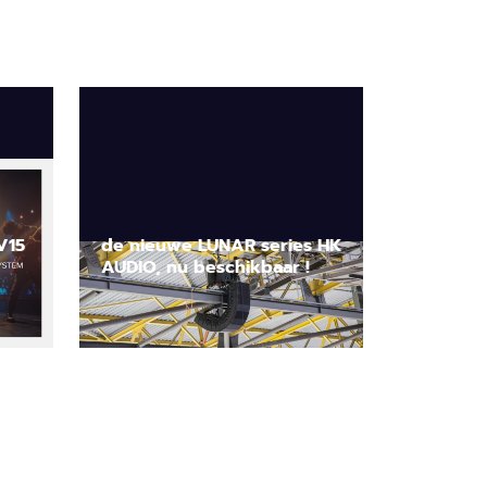
V15
de nieuwe LUNAR series HK
AUDIO, nu beschikbaar !
Lees nieuwsbericht