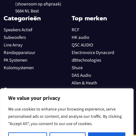
(showroom op afspraak)
5684 NL Best
Categorieën
Top merken
Speakers Actief
RCF
Subwoofers
HK audio
Line Array
QSC AUDIO
Randapparatuur
Electrovoice Dynacord
PA Systemen
dBtechnologies
Kolomsystemen
Shure
DAS Audio
Allen & Heath
Sectoren
We value your privacy
In het theater
Evenementen
We use cookies to enhance your browsing experience, serve
Voor een DJ
personalised ads or content, and analyse our traffic. By clicking
"Accept All", you consent to our use of cookies.
Speakers