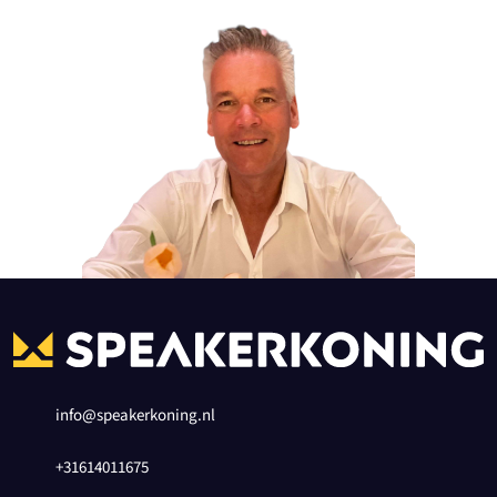
info@speakerkoning.nl
+31614011675