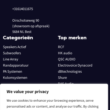
+31614011675
Oirschotseweg 90
(showroom op afspraak)
5684 NL Best
Categorieën
Top merken
Speakers Actief
RCF
Subwoofers
HK audio
Line Array
QSC AUDIO
Randapparatuur
Electrovoice Dynacord
PA Systemen
dBtechnologies
Kolomsystemen
Shure
DAS Audio
Allen & Heath
We value your privacy
Sectoren
We use cookies to enhance your browsing experience, serve
In het theater
personalised ads or content, and analyse our traffic. By clicking