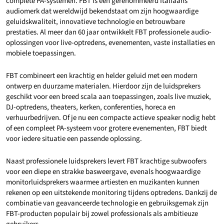
complete PA-systemen. FBT is een gerenommeerd Italiaans
audiomerk dat wereldwijd bekendstaat om zijn hoogwaardige
geluidskwaliteit, innovatieve technologie en betrouwbare
prestaties. Al meer dan 60 jaar ontwikkelt FBT professionele audio-
oplossingen voor live-optredens, evenementen, vaste installaties en
mobiele toepassingen.
FBT combineert een krachtig en helder geluid met een modern
ontwerp en duurzame materialen. Hierdoor zijn de luidsprekers
geschikt voor een breed scala aan toepassingen, zoals live muziek,
DJ-optredens, theaters, kerken, conferenties, horeca en
verhuurbedrijven. Of je nu een compacte actieve speaker nodig hebt
of een compleet PA-systeem voor grotere evenementen, FBT biedt
voor iedere situatie een passende oplossing.
Naast professionele luidsprekers levert FBT krachtige subwoofers
voor een diepe en strakke basweergave, evenals hoogwaardige
monitorluidsprekers waarmee artiesten en muzikanten kunnen
rekenen op een uitstekende monitoring tijdens optredens. Dankzij de
combinatie van geavanceerde technologie en gebruiksgemak zijn
FBT-producten populair bij zowel professionals als ambitieuze