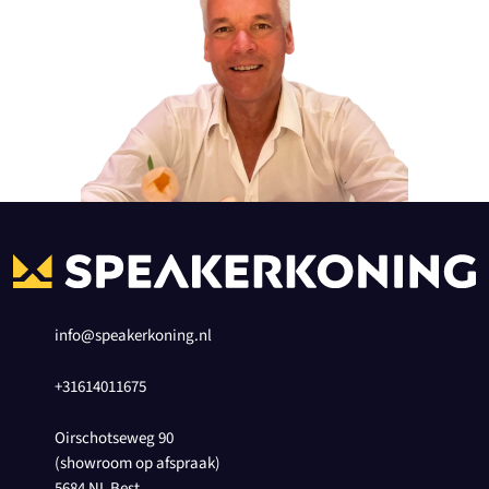
info@speakerkoning.nl
+31614011675
Oirschotseweg 90
(showroom op afspraak)
5684 NL Best