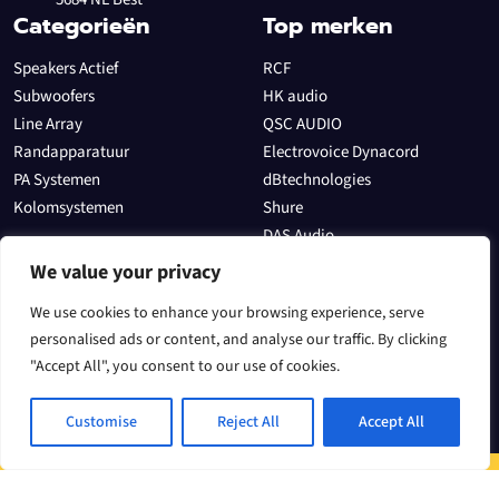
Categorieën
Top merken
Speakers Actief
RCF
Subwoofers
HK audio
Line Array
QSC AUDIO
Randapparatuur
Electrovoice Dynacord
PA Systemen
dBtechnologies
Kolomsystemen
Shure
DAS Audio
Allen & Heath
We value your privacy
Sectoren
We use cookies to enhance your browsing experience, serve
In het theater
personalised ads or content, and analyse our traffic. By clicking
Evenementen
"Accept All", you consent to our use of cookies.
Voor een DJ
Speakers
Customise
Reject All
Accept All
Algemene voorwaarden
Contact
Speaker
spe