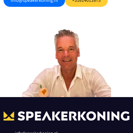
info@speakerkoning.nl
+31614011675