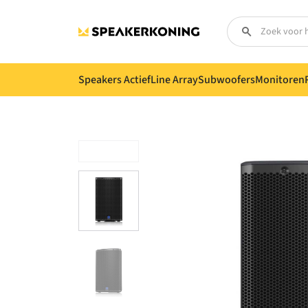
Speakers Actief
Line Array
Subwoofers
Monitoren