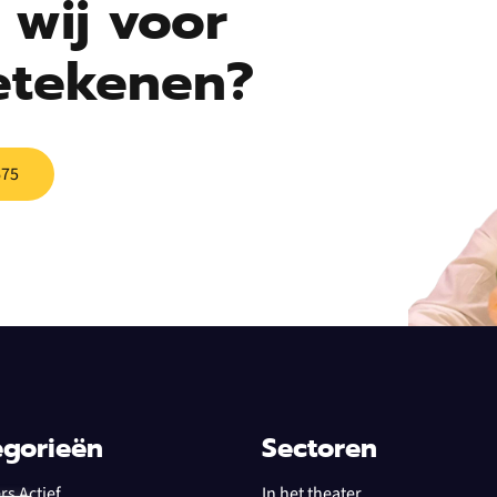
wij voor
etekenen?
675
egorieën
Sectoren
s Actief
In het theater