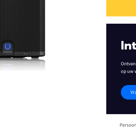
In
Ontvang
op uw 
Vr
Persoon