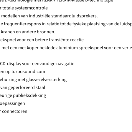
se D-technologie met KLARK TEKNIK-klasse D-technologie
r totale systeemcontrole
modellen van industriële standaardluidsprekers.
 frequentierespons in relatie tot de fysieke plaatsing van de luids
p kranen en andere bronnen.
ekspoel voor een betere transiënte reactie
n met een met koper beklede aluminium spreekspoel voor een verl
LCD-display voor eenvoudige navigatie
den op turbosound.com
ehuizing met glasvezelversterking
van geperforeerd staal
eurige publieksdekking
etoepassingen
* connectoren