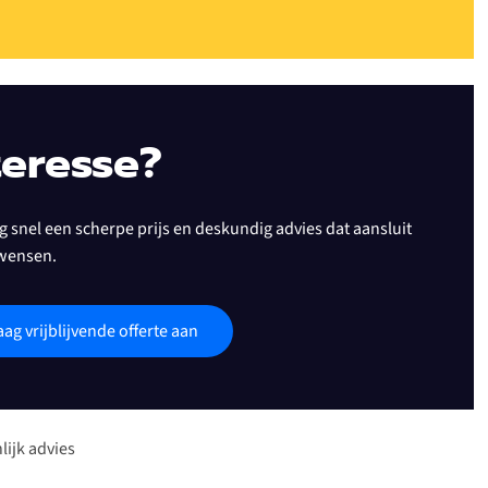
teresse?
 snel een scherpe prijs en deskundig advies dat aansluit
wensen.
aag vrijblijvende offerte aan
lijk advies