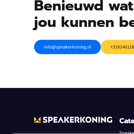
Benieuwd wat 
jou kunnen b
info@speakerkoning.nl
+31614011
Cat
Speaker