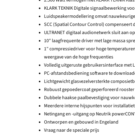
2.500 Watt vermogen met KLARK TEKNIK Klas
KLARK TEKNIK Digitale signaalbewerking voo
Luidspeakermodellering omvat nauwkeurige 
SCC (Spatial Contour Control) compenseert de
ULTRANET digitaal audionetwerk sluit aan o
10″ laagfrequente driver met lage massa spre
1″ compressiedriver voor hoge temperature
weergave van de hoge frequenties
Volledig uitgeruste gebruikersinterface met 
PC-afstandsbediening software te downloa
Lichtgewicht glasvezelversterkte composietb
Robuust gepoedercoat geperforeerd rooster 
Dubbele haakse paalbevestiging voor nauwk
Meerdere interne hijspunten voor installati
Netingang en -uitgang op Neutrik powerCON
Ontworpen en gebouwd in Engeland
Vraag naar de speciale prijs