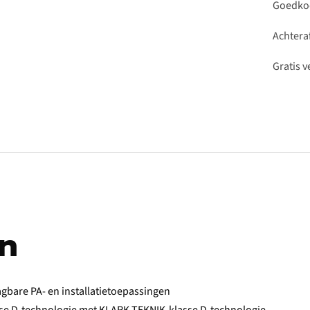
Goedkoo
Achteraf
Gratis 
n
agbare PA- en installatietoepassingen