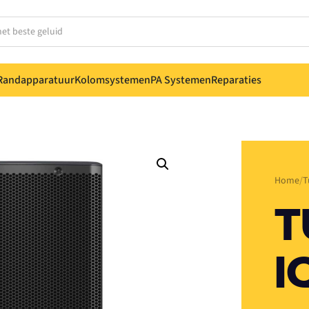
Randapparatuur
Kolomsystemen
PA Systemen
Reparaties
Home
T
T
I