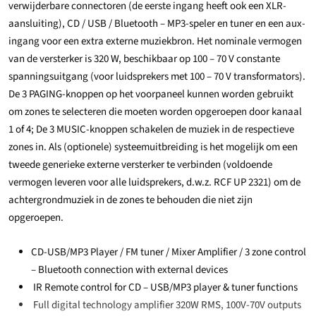
verwijderbare connectoren (de eerste ingang heeft ook een XLR-
aansluiting), CD / USB / Bluetooth – MP3-speler en tuner en een aux-
ingang voor een extra externe muziekbron. Het nominale vermogen
van de versterker is 320 W, beschikbaar op 100 – 70 V constante
spanningsuitgang (voor luidsprekers met 100 – 70 V transformators).
De 3 PAGING-knoppen op het voorpaneel kunnen worden gebruikt
om zones te selecteren die moeten worden opgeroepen door kanaal
1 of 4; De 3 MUSIC-knoppen schakelen de muziek in de respectieve
zones in. Als (optionele) systeemuitbreiding is het mogelijk om een ​​
tweede generieke externe versterker te verbinden (voldoende
vermogen leveren voor alle luidsprekers, d.w.z. RCF UP 2321) om de
achtergrondmuziek in de zones te behouden die niet zijn
opgeroepen.
CD-USB/MP3 Player / FM tuner / Mixer Amplifier / 3 zone control
– Bluetooth connection with external devices
IR Remote control for CD – USB/MP3 player & tuner functions
Full digital technology amplifier 320W RMS, 100V-70V outputs